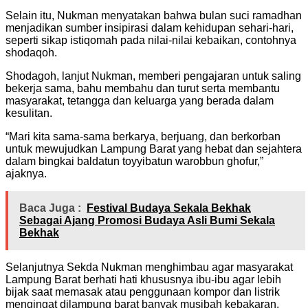
Selain itu, Nukman menyatakan bahwa bulan suci ramadhan
menjadikan sumber insipirasi dalam kehidupan sehari-hari,
seperti sikap istiqomah pada nilai-nilai kebaikan, contohnya
shodaqoh.
Shodagoh, lanjut Nukman, memberi pengajaran untuk saling
bekerja sama, bahu membahu dan turut serta membantu
masyarakat, tetangga dan keluarga yang berada dalam
kesulitan.
“Mari kita sama-sama berkarya, berjuang, dan berkorban
untuk mewujudkan Lampung Barat yang hebat dan sejahtera
dalam bingkai baldatun toyyibatun warobbun ghofur,”
ajaknya.
Baca Juga :
Festival Budaya Sekala Bekhak
Sebagai Ajang Promosi Budaya Asli Bumi Sekala
Bekhak
Selanjutnya Sekda Nukman menghimbau agar masyarakat
Lampung Barat berhati hati khususnya ibu-ibu agar lebih
bijak saat memasak atau penggunaan kompor dan listrik
mengingat dilampung barat banyak musibah kebakaran.