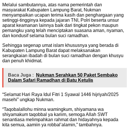
Melalui sambutannya, atas nama pemerintah dan
masyarakat Kabupaten Lampung Barat, Nukman
menyampaikan ucapan terima kasih dan penghargaan yang
setinggi-tingginya kepada jajaran TNI, Polri beserta unsur
aparat keamanan lainnya baik dari tingkat pekon maupun
pemangku yang telah menciptakan suasana aman, nyaman,
dan kondusif selama bulan suci ramadhan.
Sehingga segenap umat islam khususnya yang berada di
Kabupaten Lampung Barat dapat melaksanakan
serangkaian ibadah di bulan suci ramadhan dengan khusyu
dan penuh khidmat.
Baca Juga :
Nukman Serahkan 50 Paket Sembako
Dalam Safari Ramadhan di Batu Ketulis
“Selamat Hari Raya Idul Fitri 1 Syawal 1446 hijriyah/2025
masehi” ungkap Nukman.
“Taqobalallohu minna wamingkum, shiyamana wa
shiyamakum taqobbal ya kariim, semoga Allah SWT
senantiasa melimpahkan rahmat dan hidayahnya kepada
kita semua, aamiin ya robbal’alamin,” tambahnya.