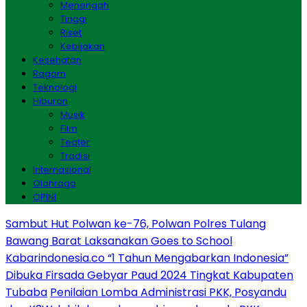
Menengah
Tinggi
Riset
Kebijakan
Kesehatan
Ragam
Teknologi
Hiburan
Musik
Film
Teater
Tradisi
Internasional
Olahraga
OPINI
Sambut Hut Polwan ke-76, Polwan Polres Tulang
Bawang Barat Laksanakan Goes to School
Kabarindonesia.co “1 Tahun Mengabarkan Indonesia”
Dibuka Firsada Gebyar Paud 2024 Tingkat Kabupaten
Tubaba
Penilaian Lomba Administrasi PKK, Posyandu