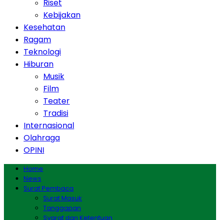
Riset
Kebijakan
Kesehatan
Ragam
Teknologi
Hiburan
Musik
Film
Teater
Tradisi
Internasional
Olahraga
OPINI
Home
News
Surat Pembaca
Surat Masuk
Tanggapan
Syarat dan Ketentuan