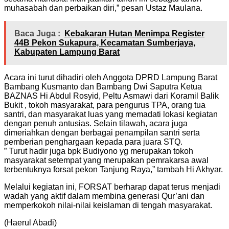
muhasabah dan perbaikan diri,” pesan Ustaz Maulana.
Baca Juga :
Kebakaran Hutan Menimpa Register
44B Pekon Sukapura, Kecamatan Sumberjaya,
Kabupaten Lampung Barat
Acara ini turut dihadiri oleh Anggota DPRD Lampung Barat
Bambang Kusmanto dan Bambang Dwi Saputra Ketua
BAZNAS Hi Abdul Rosyid, Peltu Asmawi dari Koramil Balik
Bukit , tokoh masyarakat, para pengurus TPA, orang tua
santri, dan masyarakat luas yang memadati lokasi kegiatan
dengan penuh antusias. Selain tilawah, acara juga
dimeriahkan dengan berbagai penampilan santri serta
pemberian penghargaan kepada para juara STQ.
” Turut hadir juga bpk Budiyono yg merupakan tokoh
masyarakat setempat yang merupakan pemrakarsa awal
terbentuknya forsat pekon Tanjung Raya,” tambah Hi Akhyar.
Melalui kegiatan ini, FORSAT berharap dapat terus menjadi
wadah yang aktif dalam membina generasi Qur’ani dan
memperkokoh nilai-nilai keislaman di tengah masyarakat.
(Haerul Abadi)