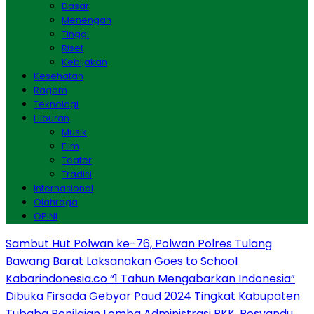
Dasar
Menengah
Tinggi
Riset
Kebijakan
Kesehatan
Ragam
Teknologi
Hiburan
Musik
Film
Teater
Tradisi
Internasional
Olahraga
OPINI
Sambut Hut Polwan ke-76, Polwan Polres Tulang
Bawang Barat Laksanakan Goes to School
Kabarindonesia.co “1 Tahun Mengabarkan Indonesia”
Dibuka Firsada Gebyar Paud 2024 Tingkat Kabupaten
Tubaba
Penilaian Lomba Administrasi PKK, Posyandu