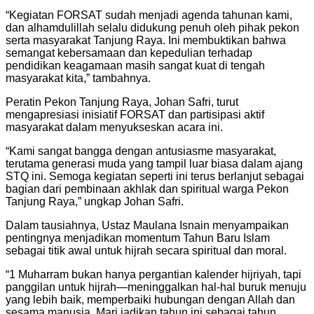
“Kegiatan FORSAT sudah menjadi agenda tahunan kami,
dan alhamdulillah selalu didukung penuh oleh pihak pekon
serta masyarakat Tanjung Raya. Ini membuktikan bahwa
semangat kebersamaan dan kepedulian terhadap
pendidikan keagamaan masih sangat kuat di tengah
masyarakat kita,” tambahnya.
Peratin Pekon Tanjung Raya, Johan Safri, turut
mengapresiasi inisiatif FORSAT dan partisipasi aktif
masyarakat dalam menyukseskan acara ini.
“Kami sangat bangga dengan antusiasme masyarakat,
terutama generasi muda yang tampil luar biasa dalam ajang
STQ ini. Semoga kegiatan seperti ini terus berlanjut sebagai
bagian dari pembinaan akhlak dan spiritual warga Pekon
Tanjung Raya,” ungkap Johan Safri.
Dalam tausiahnya, Ustaz Maulana Isnain menyampaikan
pentingnya menjadikan momentum Tahun Baru Islam
sebagai titik awal untuk hijrah secara spiritual dan moral.
“1 Muharram bukan hanya pergantian kalender hijriyah, tapi
panggilan untuk hijrah—meninggalkan hal-hal buruk menuju
yang lebih baik, memperbaiki hubungan dengan Allah dan
sesama manusia. Mari jadikan tahun ini sebagai tahun