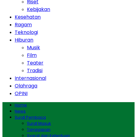
Riset
Kebijakan
Kesehatan
Ragam
Teknologi
Hiburan
Musik
Film
Teater
Tradisi
Internasional
Olahraga
OPINI
Home
News
Surat Pembaca
Surat Masuk
Tanggapan
Syarat dan Ketentuan