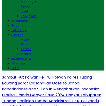
Menengah
Tinggi
Riset
Kebijakan
Kesehatan
Ragam
Teknologi
Hiburan
Musik
Film
Teater
Tradisi
Internasional
Olahraga
OPINI
Sambut Hut Polwan ke-76, Polwan Polres Tulang
Bawang Barat Laksanakan Goes to School
Kabarindonesia.co “1 Tahun Mengabarkan Indonesia”
Dibuka Firsada Gebyar Paud 2024 Tingkat Kabupaten
Tubaba
Penilaian Lomba Administrasi PKK, Posyandu