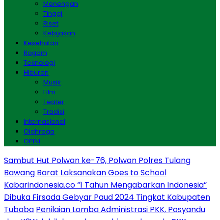
Menengah
Tinggi
Riset
Kebijakan
Kesehatan
Ragam
Teknologi
Hiburan
Musik
Film
Teater
Tradisi
Internasional
Olahraga
OPINI
Sambut Hut Polwan ke-76, Polwan Polres Tulang
Bawang Barat Laksanakan Goes to School
Kabarindonesia.co “1 Tahun Mengabarkan Indonesia”
Dibuka Firsada Gebyar Paud 2024 Tingkat Kabupaten
Tubaba
Penilaian Lomba Administrasi PKK, Posyandu