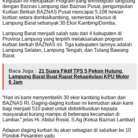
Kegiatan ini merupakan Program yang terintregrasi langsung
dengan Baznas Lampung dan Baznas Pusat, pengumpulan
Kurban Berkah BAZNAS Pusat mencapai 5.108 hewan
kurban setara domba/kambing, sementara khusus di
Lampung Barat sebanyak 30 Ekor Kambing/Domba.
Lampung Barat menjadi salah satu dari 4 kabupaten di
Provinsi Lampung yang terpilih melaksanakan program
kurban berkah BAZNAS ini. Tiga kabupaten lainnya adalah
Lampung Selatan, Lampung Tengah, dan Tulang Bawang
Barat.
Baca Juga :
21 Suara Fiktif TPS 5 Pekon Hujung,
Lampung Barat Buat Rapat Rekapitulasi KPU Molor
6 Jam
“Hari ini kami menyembelih 30 ekor kambing kurban dari
BAZNAS RI. Daging-daging kurban ini kemudian akan kami
bagi menjadi 510 paket untuk didistribusikan kepada
masyarakat kurang mampu di beberapa kecamatan di
Lambar,” jelas Hi. Abdul Rosid, S.Ag (Ketua Baznas Lambar)
Adapun daging kurban itu akan sebagian di salurkan ke 10
Pondok Pesantren yaitu