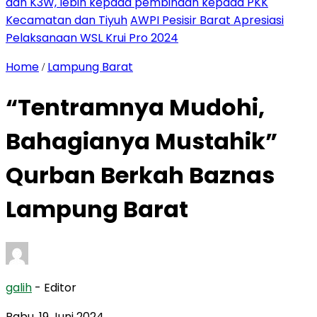
dan K3W, lebih kepada pembinaan kepada PKK
Kecamatan dan Tiyuh
AWPI Pesisir Barat Apresiasi
Pelaksanaan WSL Krui Pro 2024
Home
Lampung Barat
/
“Tentramnya Mudohi,
Bahagianya Mustahik”
Qurban Berkah Baznas
Lampung Barat
galih
- Editor
Rabu, 19 Juni 2024