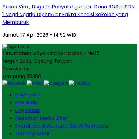
Pasca Viral, Dugaan Penyalahgunaan Dana BOS di SDN
1 Negri Ngarip Diperkuat Fakta Kondisi Sekolah yang
Memburuk
Jumat, 17 Apr 2026 - 14:52 WIB
Perumahan Griya Bina Mitra Blok F No.15
Negeri Sakti, Gedung Tataan
Pesawaran
Lampung 35366
Disclaimer
Info Iklan
Organisasi
Pedoman Media Siber
Syarat dan Ketentuan Surat Pembaca
Tentang Kami