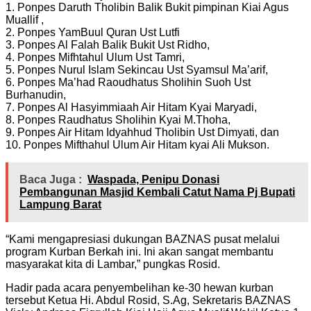
1. Ponpes Daruth Tholibin Balik Bukit pimpinan Kiai Agus
Muallif ,
2. ⁠Ponpes YamBuul Quran Ust Lutfi
3. ⁠Ponpes Al Falah Balik Bukit Ust Ridho,
4. ⁠Ponpes Mifhtahul Ulum Ust Tamri,
5. ⁠Ponpes Nurul Islam Sekincau Ust Syamsul Ma’arif,
6. ⁠Ponpes Ma’had Raoudhatus Sholihin Suoh Ust
Burhanudin,
7. ⁠Ponpes Al Hasyimmiaah Air Hitam Kyai Maryadi,
8. ⁠Ponpes Raudhatus Sholihin Kyai M.Thoha,
9. ⁠Ponpes Air Hitam Idyahhud Tholibin Ust Dimyati, dan
10. ⁠Ponpes Mifthahul Ulum Air Hitam kyai Ali Mukson.
Baca Juga :
Waspada, Penipu Donasi
Pembangunan Masjid Kembali Catut Nama Pj Bupati
Lampung Barat
“Kami mengapresiasi dukungan BAZNAS pusat melalui
program Kurban Berkah ini. Ini akan sangat membantu
masyarakat kita di Lambar,” pungkas Rosid.
Hadir pada acara penyembelihan ke-30 hewan kurban
tersebut Ketua Hi. Abdul Rosid, S.Ag, Sekretaris BAZNAS