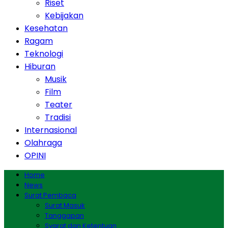
Riset
Kebijakan
Kesehatan
Ragam
Teknologi
Hiburan
Musik
Film
Teater
Tradisi
Internasional
Olahraga
OPINI
Home
News
Surat Pembaca
Surat Masuk
Tanggapan
Syarat dan Ketentuan