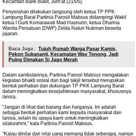
Kecamtan Balik Bukit, Jum’at (21/05).
Penyerahan dilakukan langsung oleh ketua TP PPK
Lampung Barat Partinia Parosil Mabsus didampingi Wakil
ketua I Gurti Komarawati Mad Hasnurin, ketua Dharma
Wanita Persatuan (DWP) Zelda Naturi Nukman beserta
jajaran.
Baca Juga :
Tujuh Rumah Warga Pasar Kamis,
Pekon Sukananti, Kecamatan Way Tenong, Jadi
Puing Dimakan Si Jago Merah
Dalam sambutannya, Partinia Parosil Mabsus mengatakan
kegiatan bhakti sosial dan bagi takjil tersebut merupakan
bentuk perhatian dan dukungan TP PKK Lampung Barat
dalam meningkatkan kesejahteraan masyarakat, khususnya
lansia.
“Jangan di lihat dari barang dan harganya. Ini adalah
sebagai bentuk perhatian kami kepada masyarakat dan
lansia, selain itu upaya kami untuk meningkatkan
silaturahmi,” kata Partinia Parosil Mabsus.
“Kalau dinilai dari nilai uang memang tidak seberapa, namun