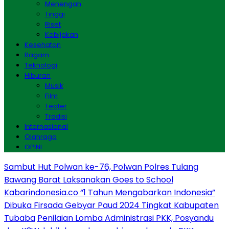
Menengah
Tinggi
Riset
Kebijakan
Kesehatan
Ragam
Teknologi
Hiburan
Musik
Film
Teater
Tradisi
Internasional
Olahraga
OPINI
Sambut Hut Polwan ke-76, Polwan Polres Tulang
Bawang Barat Laksanakan Goes to School
Kabarindonesia.co “1 Tahun Mengabarkan Indonesia”
Dibuka Firsada Gebyar Paud 2024 Tingkat Kabupaten
Tubaba
Penilaian Lomba Administrasi PKK, Posyandu