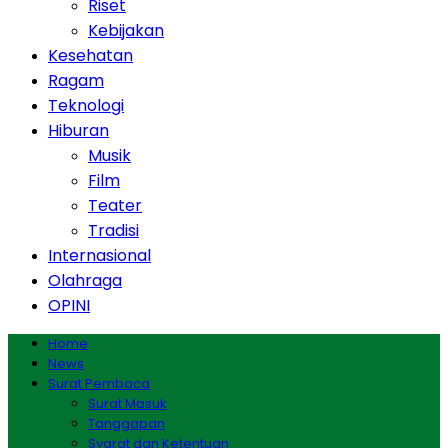
Riset
Kebijakan
Kesehatan
Ragam
Teknologi
Hiburan
Musik
Film
Teater
Tradisi
Internasional
Olahraga
OPINI
Home
News
Surat Pembaca
Surat Masuk
Tanggapan
Syarat dan Ketentuan