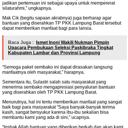
jadikan pertemuan ini sebagai upaya untuk mempererat
silaturahmi,” ungkapnya.
Mak Cik (begitu sapaan akrabnya) juga berharap agar
bantuan yang diserahkan TP PKK Lampung Barat tersebut
dapat memberikan manfaat bagi para lansia.
Baca Juga :
Ismet Inoni Wakili Nukman Pimpin
Upacara Pembukaan Seleksi Paskibraka Tingkat
Kabupaten Lambar dan Provinsi Lampung
“Semoga paket sembako ini dapat dirasakan langsung
manfaatnya oleh masyarakat,” harapnya.
Sementara itu, Sulastri salah satu masyarakat yang
menerima sembako mengapresiasi penyaluran bantuan
yang diserahkan oleh TP PKK Lampung Barat.
Menurutnya, hal ini tentu memberikan manfaat yang sangat
baik bagi para masyarakat “Saya banyak-banyak terima
kasih, sangat bersyukur karena ibu-ibu sekalian bisa
membantu kami yang ada di sini,” ucapnya.
“Inshak Allah bantuan yang diberikan berkah dan akan kami