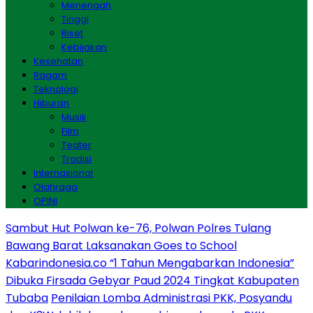
Menengah
Tinggi
Riset
Kebijakan
Kesehatan
Ragam
Teknologi
Hiburan
Musik
Film
Teater
Tradisi
Internasional
Olahraga
OPINI
Sambut Hut Polwan ke-76, Polwan Polres Tulang
Bawang Barat Laksanakan Goes to School
Kabarindonesia.co “1 Tahun Mengabarkan Indonesia”
Dibuka Firsada Gebyar Paud 2024 Tingkat Kabupaten
Tubaba
Penilaian Lomba Administrasi PKK, Posyandu