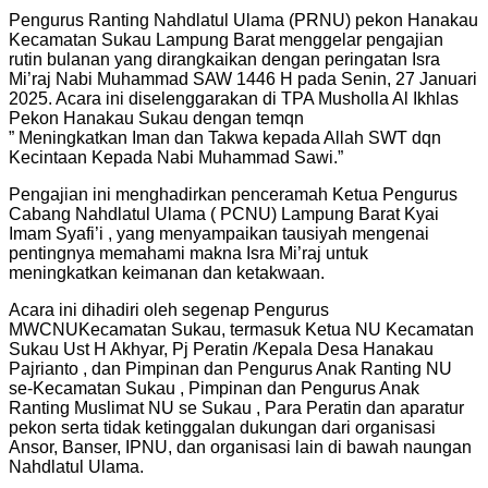
Pengurus Ranting Nahdlatul Ulama (PRNU) pekon Hanakau
Kecamatan Sukau Lampung Barat menggelar pengajian
rutin bulanan yang dirangkaikan dengan peringatan Isra
Mi’raj Nabi Muhammad SAW 1446 H pada Senin, 27 Januari
2025. Acara ini diselenggarakan di TPA Musholla Al Ikhlas
Pekon Hanakau Sukau dengan temqn
” Meningkatkan Iman dan Takwa kepada Allah SWT dqn
Kecintaan Kepada Nabi Muhammad Sawi.”
Pengajian ini menghadirkan penceramah Ketua Pengurus
Cabang Nahdlatul Ulama ( PCNU) Lampung Barat Kyai
Imam Syafi’i , yang menyampaikan tausiyah mengenai
pentingnya memahami makna Isra Mi’raj untuk
meningkatkan keimanan dan ketakwaan.
Acara ini dihadiri oleh segenap Pengurus
MWCNUKecamatan Sukau, termasuk Ketua NU Kecamatan
Sukau Ust H Akhyar, Pj Peratin /Kepala Desa Hanakau
Pajrianto , dan Pimpinan dan Pengurus Anak Ranting NU
se-Kecamatan Sukau , Pimpinan dan Pengurus Anak
Ranting Muslimat NU se Sukau , Para Peratin dan aparatur
pekon serta tidak ketinggalan dukungan dari organisasi
Ansor, Banser, IPNU, dan organisasi lain di bawah naungan
Nahdlatul Ulama.