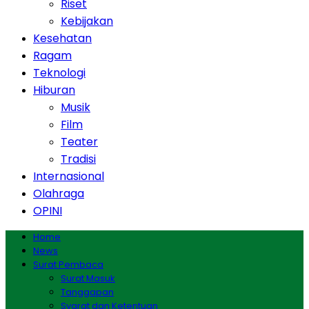
Riset
Kebijakan
Kesehatan
Ragam
Teknologi
Hiburan
Musik
Film
Teater
Tradisi
Internasional
Olahraga
OPINI
Home
News
Surat Pembaca
Surat Masuk
Tanggapan
Syarat dan Ketentuan