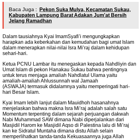
Baca Juga :
Pekon Suka Mulya, Kecamatan Sukau,
Kabupaten Lampung Barat Adakan Jum'at Bersih
Jelang Ramadhan
Dalam tausiahnya Kyai ImamSyafi’i mengungkapkan
harapkan ada keberkahan dan kemudahan bagi umat Islam
dalam menerapkan nilai-nilai Isra Mi’raj dalam kehidupan
sehari-hari.
Ketua PCNU Lambar itu menegaskan kepada Nahdliyin dan
Umat Islam di pekon Hanakau Sukau bahwa pentingnya
untuk terus menjaga amaliah Nahdlatul Ulama yaitu
amaliah-amaliah Ahlussunnah wal Jamaah
(ASWAJA) termasuk didalamnya yaitu memperingati hari-
hari Besar Islam.
Kyai Imam lebih lanjut dalam Mauidhoh hasanahnya
menjelaskan bahwa makna Isra Mi’raj adalah salah satu
Momentum terpenting dalam sejarah perjuangan dakwah
Nabi Muhammad SAW dimana Nabi diperjalankan dari
Masjidil Harom ke Masjidil Aqso di Palestina lalu di Mi’raj
kan ke Sidratul Muntaha dimana distu Allah selain
memperlihatkan tanda-tanda Kekuasaannya juga Allah