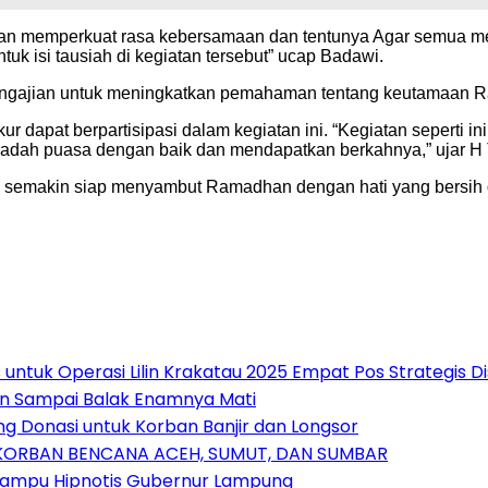
n memperkuat rasa kebersamaan dan tentunya Agar semua me
 isi tausiah di kegiatan tersebut” ucap Badawi.
 pengajian untuk meningkatkan pemahaman tentang keutamaan 
dapat berpartisipasi dalam kegiatan ini. “Kegiatan seperti i
dah puasa dengan baik dan mendapatkan berkahnya,” ujar H T
m semakin siap menyambut Ramadhan dengan hati yang bersih
untuk Operasi Lilin Krakatau 2025 Empat Pos Strategis 
an Sampai Balak Enamnya Mati
 Donasi untuk Korban Banjir dan Longsor
 KORBAN BENCANA ACEH, SUMUT, DAN SUMBAR
Mampu Hipnotis Gubernur Lampung