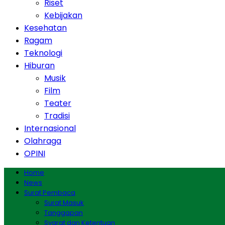
Riset
Kebijakan
Kesehatan
Ragam
Teknologi
Hiburan
Musik
Film
Teater
Tradisi
Internasional
Olahraga
OPINI
Home
News
Surat Pembaca
Surat Masuk
Tanggapan
Syarat dan Ketentuan