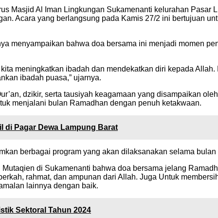
s Masjid Al Iman Lingkungan Sukamenanti kelurahan Pasar L
angan. Acara yang berlangsung pada Kamis 27/2 ini bertujuan 
nnya menyampaikan bahwa doa bersama ini menjadi momen pent
ita meningkatkan ibadah dan mendekatkan diri kepada Allah. 
nkan ibadah puasa,” ujarnya.
ur’an, dzikir, serta tausiyah keagamaan yang disampaikan ol
 untuk menjalani bulan Ramadhan dengan penuh ketakwaan.
il di Pagar Dewa Lampung Barat
kan berbagai program yang akan dilaksanakan selama bulan Ra
Mutaqien di Sukamenanti bahwa doa bersama jelang Ramadhan 
rkah, rahmat, dan ampunan dari Allah. Juga Untuk membersihk
malan lainnya dengan baik.
stik Sektoral Tahun 2024