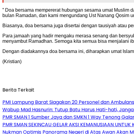
” Doa bersama mempererat hubungan sesama umat Muslim da
bulan Ramadan, dan kami mengundang Ust Nanang Qosim untuk
Biasanya, doa bersama juga disertai dengan tausiyah atau
Para jamaah yang hadir mengaku merasa senang dan bersyukur 
menyambut Ramadhan. Semoga kita semua bisa menjalani iba
Dengan diadakannya doa bersama ini, diharapkan umat Isla
(Kristian)
Berita Terkait
PMI Lampung Barat Siagakan 20 Personel dan Ambulans 
Wabup Mad Hasnurin: Tutup Batu Harus Hati-hati, Jang
PMR SMAN 1 Sumber Jaya dan SMKN 1 Way Tenong Galang
PMR SMAN SEKINCAU GELAR AKSI KEMANUSIAAN UNTUK
Nukman Optimis Panorama Negeri di Atas Awan Akan 