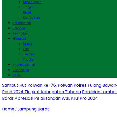
Menengah
Tinggi
Riset
Kebijakan
Kesehatan
Ragam
Teknologi
Hiburan
Musik
Film
Teater
Tradisi
Internasional
Olahraga
OPINI
Sambut Hut Polwan ke-76, Polwan Polres Tulang Bawan
Paud 2024 Tingkat Kabupaten Tubaba
Penilaian Lomba
Barat Apresiasi Pelaksanaan WSL Krui Pro 2024
Home
Lampung Barat
/