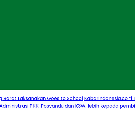
g Barat Laksanakan Goes to School
Kabarindonesia.co “1
 Administrasi PKK, Posyandu dan K3W, lebih kepada pem