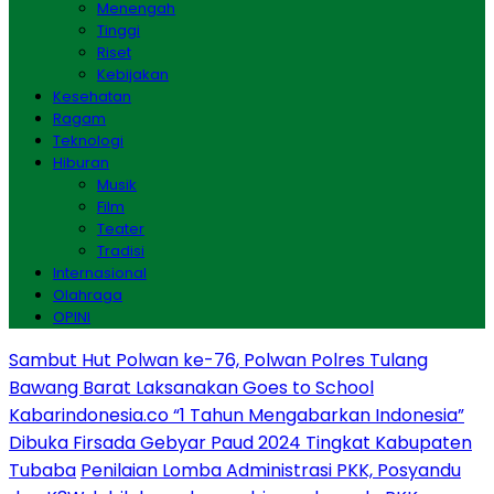
Menengah
Tinggi
Riset
Kebijakan
Kesehatan
Ragam
Teknologi
Hiburan
Musik
Film
Teater
Tradisi
Internasional
Olahraga
OPINI
Sambut Hut Polwan ke-76, Polwan Polres Tulang
Bawang Barat Laksanakan Goes to School
Kabarindonesia.co “1 Tahun Mengabarkan Indonesia”
Dibuka Firsada Gebyar Paud 2024 Tingkat Kabupaten
Tubaba
Penilaian Lomba Administrasi PKK, Posyandu