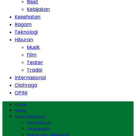
Riset
Kebijakan
Kesehatan
Ragam
Teknologi
Hiburan
Musik
Film
Teater
Tradisi
Internasional
Olahraga
OPINI
Home
News
Surat Pembaca
Surat Masuk
Tanggapan
Syarat dan Ketentuan