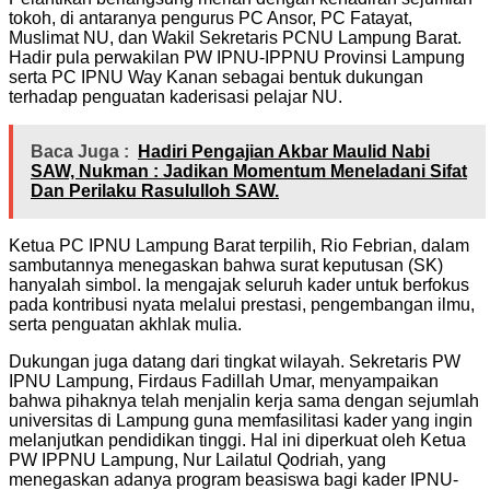
tokoh, di antaranya pengurus PC Ansor, PC Fatayat,
Muslimat NU, dan Wakil Sekretaris PCNU Lampung Barat.
Hadir pula perwakilan PW IPNU-IPPNU Provinsi Lampung
serta PC IPNU Way Kanan sebagai bentuk dukungan
terhadap penguatan kaderisasi pelajar NU.
Baca Juga :
Hadiri Pengajian Akbar Maulid Nabi
SAW, Nukman : Jadikan Momentum Meneladani Sifat
Dan Perilaku Rasululloh SAW.
Ketua PC IPNU Lampung Barat terpilih, Rio Febrian, dalam
sambutannya menegaskan bahwa surat keputusan (SK)
hanyalah simbol. Ia mengajak seluruh kader untuk berfokus
pada kontribusi nyata melalui prestasi, pengembangan ilmu,
serta penguatan akhlak mulia.
Dukungan juga datang dari tingkat wilayah. Sekretaris PW
IPNU Lampung, Firdaus Fadillah Umar, menyampaikan
bahwa pihaknya telah menjalin kerja sama dengan sejumlah
universitas di Lampung guna memfasilitasi kader yang ingin
melanjutkan pendidikan tinggi. Hal ini diperkuat oleh Ketua
PW IPPNU Lampung, Nur Lailatul Qodriah, yang
menegaskan adanya program beasiswa bagi kader IPNU-