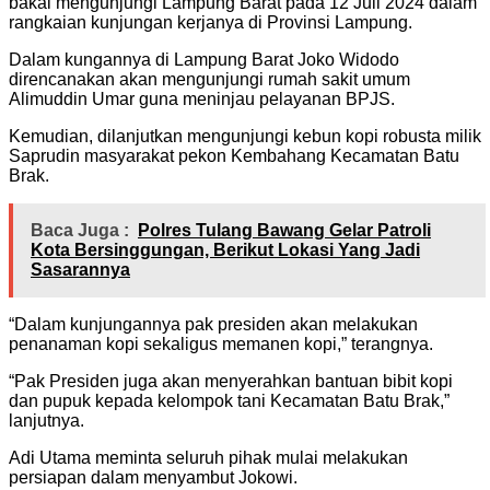
bakal mengunjungi Lampung Barat pada 12 Juli 2024 dalam
rangkaian kunjungan kerjanya di Provinsi Lampung.
Dalam kungannya di Lampung Barat Joko Widodo
direncanakan akan mengunjungi rumah sakit umum
Alimuddin Umar guna meninjau pelayanan BPJS.
Kemudian, dilanjutkan mengunjungi kebun kopi robusta milik
Saprudin masyarakat pekon Kembahang Kecamatan Batu
Brak.
Baca Juga :
Polres Tulang Bawang Gelar Patroli
Kota Bersinggungan, Berikut Lokasi Yang Jadi
Sasarannya
“Dalam kunjungannya pak presiden akan melakukan
penanaman kopi sekaligus memanen kopi,” terangnya.
“Pak Presiden juga akan menyerahkan bantuan bibit kopi
dan pupuk kepada kelompok tani Kecamatan Batu Brak,”
lanjutnya.
Adi Utama meminta seluruh pihak mulai melakukan
persiapan dalam menyambut Jokowi.