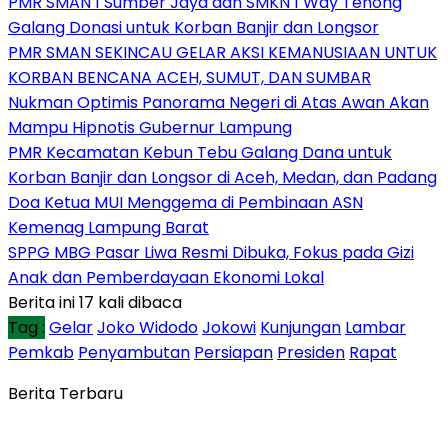
PMR SMAN 1 Sumber Jaya dan SMKN 1 Way Tenong
Galang Donasi untuk Korban Banjir dan Longsor
PMR SMAN SEKINCAU GELAR AKSI KEMANUSIAAN UNTUK
KORBAN BENCANA ACEH, SUMUT, DAN SUMBAR
Nukman Optimis Panorama Negeri di Atas Awan Akan
Mampu Hipnotis Gubernur Lampung
PMR Kecamatan Kebun Tebu Galang Dana untuk
Korban Banjir dan Longsor di Aceh, Medan, dan Padang
Doa Ketua MUI Menggema di Pembinaan ASN
Kemenag Lampung Barat
SPPG MBG Pasar Liwa Resmi Dibuka, Fokus pada Gizi
Anak dan Pemberdayaan Ekonomi Lokal
Berita ini 17 kali dibaca
Tag :
Gelar
Joko Widodo
Jokowi
Kunjungan
Lambar
Pemkab
Penyambutan
Persiapan
Presiden
Rapat
Berita Terbaru