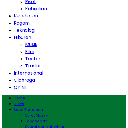
Riset
Kebijakan
Kesehatan
Ragam
Teknologi
Hiburan
Musik
Film
Teater
Tradisi
Internasional
Olahraga
OPINI
Home
News
Surat Pembaca
Surat Masuk
Tanggapan
Syarat dan Ketentuan