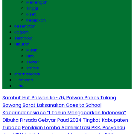
Menengah
Tinggi
Riset
Kebijakan
Kesehatan
Ragam
Teknologi
Hiburan
Musik
Film
Teater
Tradisi
Internasional
Olahraga
OPINI
Sambut Hut Polwan ke-76, Polwan Polres Tulang
Bawang Barat Laksanakan Goes to School
Kabarindonesia.co “1 Tahun Mengabarkan Indonesia”
Dibuka Firsada Gebyar Paud 2024 Tingkat Kabupaten
Tubaba
Penilaian Lomba Administrasi PKK, Posyandu