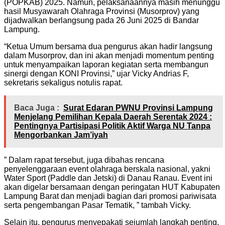
(POPKAB) 2025. Namun, pelaksanaannya masih menunggu
hasil Musyawarah Olahraga Provinsi (Musorprov) yang
dijadwalkan berlangsung pada 26 Juni 2025 di Bandar
Lampung.
“Ketua Umum bersama dua pengurus akan hadir langsung
dalam Musorprov, dan ini akan menjadi momentum penting
untuk menyampaikan laporan kegiatan serta membangun
sinergi dengan KONI Provinsi,” ujar Vicky Andrias F,
sekretaris sekaligus notulis rapat.
Baca Juga :
Surat Edaran PWNU Provinsi Lampung
Menjelang Pemilihan Kepala Daerah Serentak 2024 :
Pentingnya Partisipasi Politik Aktif Warga NU Tanpa
Mengorbankan Jam’iyah
” Dalam rapat tersebut, juga dibahas rencana
penyelenggaraan event olahraga berskala nasional, yakni
Water Sport (Paddle dan Jetski) di Danau Ranau. Event ini
akan digelar bersamaan dengan peringatan HUT Kabupaten
Lampung Barat dan menjadi bagian dari promosi pariwisata
serta pengembangan Pasar Tematik, ” tambah Vicky.
Selain itu, pengurus menyepakati sejumlah langkah penting,