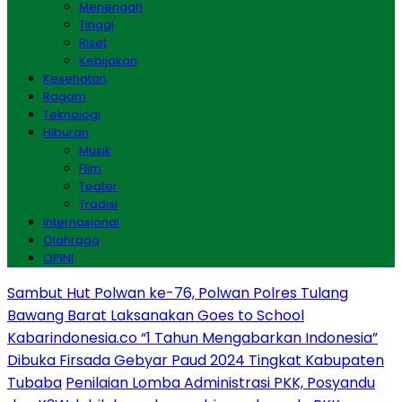
Menengah
Tinggi
Riset
Kebijakan
Kesehatan
Ragam
Teknologi
Hiburan
Musik
Film
Teater
Tradisi
Internasional
Olahraga
OPINI
Sambut Hut Polwan ke-76, Polwan Polres Tulang
Bawang Barat Laksanakan Goes to School
Kabarindonesia.co “1 Tahun Mengabarkan Indonesia”
Dibuka Firsada Gebyar Paud 2024 Tingkat Kabupaten
Tubaba
Penilaian Lomba Administrasi PKK, Posyandu