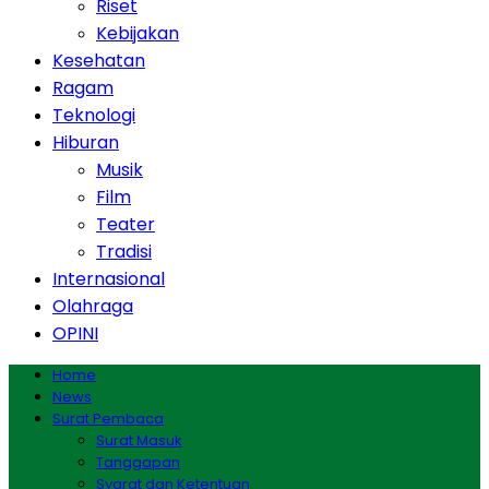
Riset
Kebijakan
Kesehatan
Ragam
Teknologi
Hiburan
Musik
Film
Teater
Tradisi
Internasional
Olahraga
OPINI
Home
News
Surat Pembaca
Surat Masuk
Tanggapan
Syarat dan Ketentuan