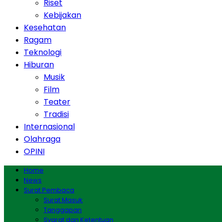
Riset
Kebijakan
Kesehatan
Ragam
Teknologi
Hiburan
Musik
Film
Teater
Tradisi
Internasional
Olahraga
OPINI
Home
News
Surat Pembaca
Surat Masuk
Tanggapan
Syarat dan Ketentuan