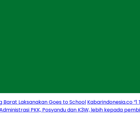
g Barat Laksanakan Goes to School
Kabarindonesia.co “1
 Administrasi PKK, Posyandu dan K3W, lebih kepada pem