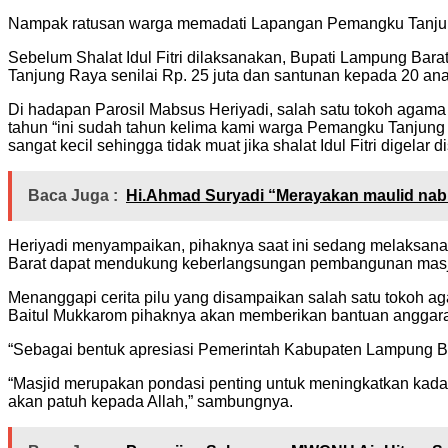
Nampak ratusan warga memadati Lapangan Pemangku Tanjung R
Sebelum Shalat Idul Fitri dilaksanakan, Bupati Lampung B
Tanjung Raya senilai Rp. 25 juta dan santunan kepada 20 anak
Di hadapan Parosil Mabsus Heriyadi, salah satu tokoh agam
tahun “ini sudah tahun kelima kami warga Pemangku Tanjung 
sangat kecil sehingga tidak muat jika shalat Idul Fitri digelar d
Baca Juga :
Hi.Ahmad Suryadi “Merayakan maulid nabi 
Heriyadi menyampaikan, pihaknya saat ini sedang melaksan
Barat dapat mendukung keberlangsungan pembangunan masjid B
Menanggapi cerita pilu yang disampaikan salah satu tokoh
Baitul Mukkarom pihaknya akan memberikan bantuan anggara
“Sebagai bentuk apresiasi Pemerintah Kabupaten Lampung Ba
“Masjid merupakan pondasi penting untuk meningkatkan kada
akan patuh kepada Allah,” sambungnya.