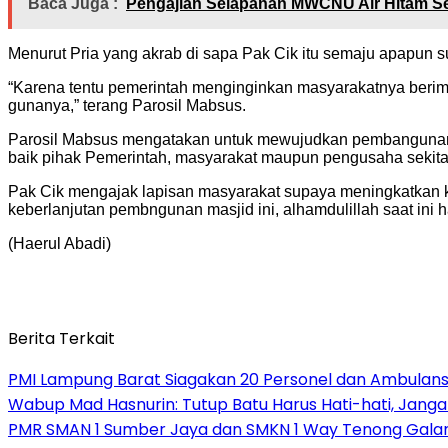
Baca Juga :
Pengajian Selapanan MWCNU Air Hitam Se
Menurut Pria yang akrab di sapa Pak Cik itu semaju apapun 
“Karena tentu pemerintah menginginkan masyarakatnya berim
gunanya,” terang Parosil Mabsus.
Parosil Mabsus mengatakan untuk mewujudkan pembangunan 
baik pihak Pemerintah, masyarakat maupun pengusaha sekita
Pak Cik mengajak lapisan masyarakat supaya meningkatkan k
keberlanjutan pembngunan masjid ini, alhamdulillah saat ini ha
(Haerul Abadi)
Berita Terkait
PMI Lampung Barat Siagakan 20 Personel dan Ambulans 
Wabup Mad Hasnurin: Tutup Batu Harus Hati-hati, Jang
PMR SMAN 1 Sumber Jaya dan SMKN 1 Way Tenong Galang