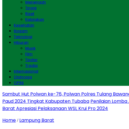
Menengah
Tinggi
Riset
Kebijakan
Kesehatan
Ragam
Teknologi
Hiburan
Musik
Film
Teater
Tradisi
Internasional
Olahraga
OPINI
Sambut Hut Polwan ke-76, Polwan Polres Tulang Bawan
Paud 2024 Tingkat Kabupaten Tubaba
Penilaian Lomba
Barat Apresiasi Pelaksanaan WSL Krui Pro 2024
Home
Lampung Barat
/