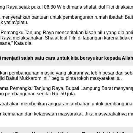
aya sejak pukul 06.30 Wib dimana shalat Idul Fitri dilaksan
arat menyerahkan bantuan untuk pembangunan rumah ibadah B
 yatim/piatu.
a Pemangku Tanjung Raya menceritakan kisah pilu yang diala
Raya melaksanakan Shalat Idul Fitri di lapangan karena tidak
isana,” Kata dia.
menjadi salah satu cara untuk kita bersyukur kepada Alla
akan pembangunan masjid yang ukurannya lebih besar dari s
aitul Mukkarom ini,” begitu pinta tokoh masyarakat itu.
 agama Pemangku Tanjung Raya, Bupati Lampung Barat menyam
n pembangunan senilai Rp. 50 juta.
rat akan memberikan anggaran tambahan untuk pembangunan mas
r keimanan dan ketaqwaan masyarakat. Jika masyarakatnya me