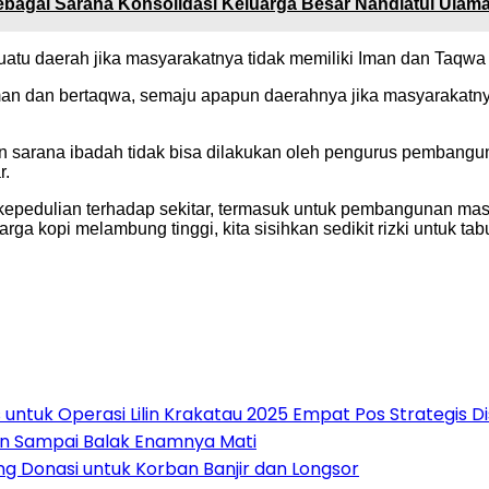
bagai Sarana Konsolidasi Keluarga Besar Nahdlatul Ulam
suatu daerah jika masyarakatnya tidak memiliki Iman dan Taqw
an dan bertaqwa, semaju apapun daerahnya jika masyarakatny
sarana ibadah tidak bisa dilakukan oleh pengurus pembangu
r.
epedulian terhadap sekitar, termasuk untuk pembangunan mas
rga kopi melambung tinggi, kita sisihkan sedikit rizki untuk tab
untuk Operasi Lilin Krakatau 2025 Empat Pos Strategis 
an Sampai Balak Enamnya Mati
 Donasi untuk Korban Banjir dan Longsor