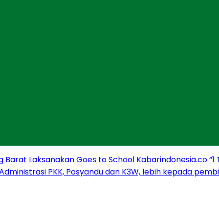
g Barat Laksanakan Goes to School
Kabarindonesia.co “1
 Administrasi PKK, Posyandu dan K3W, lebih kepada pem