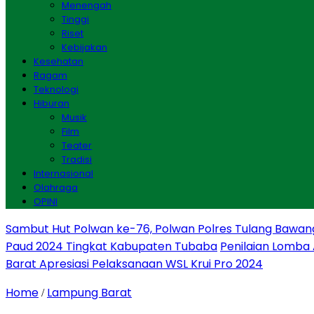
Menengah
Tinggi
Riset
Kebijakan
Kesehatan
Ragam
Teknologi
Hiburan
Musik
Film
Teater
Tradisi
Internasional
Olahraga
OPINI
Sambut Hut Polwan ke-76, Polwan Polres Tulang Bawan
Paud 2024 Tingkat Kabupaten Tubaba
Penilaian Lomba
Barat Apresiasi Pelaksanaan WSL Krui Pro 2024
Home
Lampung Barat
/