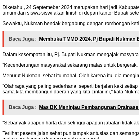
Diketahui, 24 Septemeber 2024 merupakan hari jadi Kabupaten
umum dan siswa-siswi akan finish di depan kantor Bupati setem
Sewaktu, Nukman hendak bergabung dengan rombongan ketika
Baca Juga :
Membuka TMMD 2024, Pj Bupati Nukman B
Dalam kesempatan itu, Pj. Bupati Nukman mengajak masyara
“Kecenderungan masyarakat sekarang malas untuk bergerak. Co
Menurut Nukman, sehat itu mahal. Oleh karena itu, dia mengimb
“Olahraga yang paling sederhana, seperti berjalan kaki seti
sama kita membangun daerah yang kita cintai ini,” kata Nukm
Baca Juga :
Mas BK Meninjau Pembangunan Drainase 
“Sebanyak apapun harta dan setinggi apapun jabatan tidak ak
Terlihat peserta jalan sehat pun tampak antusias dan semang
melaksanakannya dengan penuh semangat.