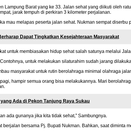
 Lampung Barat yang ke 33. Jalan sehat yang diikuti oleh rat
pat, jarak tempuh di perkiran 3 kilometer perjalanan.
 mau melapas peserta jalan sehat. Nukman sempat diserbu p
erharap Dapat Tingkatkan Kesejahteraan Masyarakat
kat untuk membiasakan hidup sehat salah satunya melalui Ja
ntohnya, untuk melakukan silaturahim sudah jarang dilakukan 
au masyarakat untuk rutin berolahraga minimal olahraga jalan s
ap pagi, hampir semua orang bisa melakukannya. Mari berolahra
an.
yang Ada di Pekon Tanjung Raya Sukau
an ada gunanya jika kita tidak sehat,” Sambungnya.
at berjalan bersama Pj. Bupati Nukman. Bahkan, saat diminta 