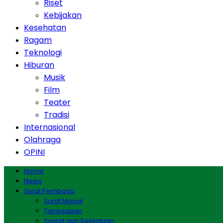
Riset
Kebijakan
Kesehatan
Ragam
Teknologi
Hiburan
Musik
Film
Teater
Tradisi
Internasional
Olahraga
OPINI
Home
News
Surat Pembaca
Surat Masuk
Tanggapan
Syarat dan Ketentuan