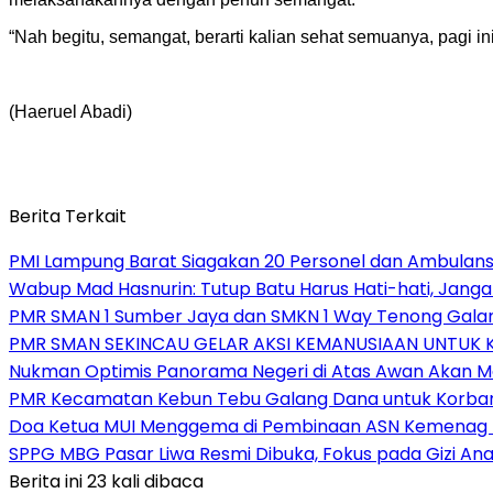
“Nah begitu, semangat, berarti kalian sehat semuanya, pagi i
(Haeruel Abadi)
Berita Terkait
PMI Lampung Barat Siagakan 20 Personel dan Ambulans 
Wabup Mad Hasnurin: Tutup Batu Harus Hati-hati, Jang
PMR SMAN 1 Sumber Jaya dan SMKN 1 Way Tenong Galang
PMR SMAN SEKINCAU GELAR AKSI KEMANUSIAAN UNTUK
Nukman Optimis Panorama Negeri di Atas Awan Akan 
PMR Kecamatan Kebun Tebu Galang Dana untuk Korban B
Doa Ketua MUI Menggema di Pembinaan ASN Kemenag
SPPG MBG Pasar Liwa Resmi Dibuka, Fokus pada Gizi A
Berita ini 23 kali dibaca