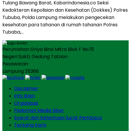
Tulang Bawang Barat, Kabarindonesia.co Seksi
Kedokteran Kepolisian dan Kesehatan (Dokkes) Polres
Tububa, Polda Lampung melakukan pengecekan
kesehatan para tahanan di rumah tahanan Polres
Tubaba,…
Perumahan Griya Bina Mitra Blok F No.15
Negeri Sakti, Gedung Tataan
Pesawaran
Lampung 35366
Disclaimer
Info Iklan
Organisasi
Pedoman Media Siber
Syarat dan Ketentuan Surat Pembaca
Tentang Kami