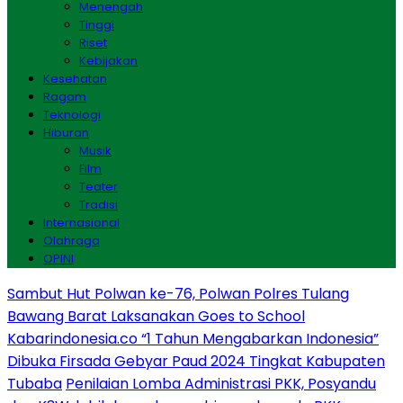
Menengah
Tinggi
Riset
Kebijakan
Kesehatan
Ragam
Teknologi
Hiburan
Musik
Film
Teater
Tradisi
Internasional
Olahraga
OPINI
Sambut Hut Polwan ke-76, Polwan Polres Tulang
Bawang Barat Laksanakan Goes to School
Kabarindonesia.co “1 Tahun Mengabarkan Indonesia”
Dibuka Firsada Gebyar Paud 2024 Tingkat Kabupaten
Tubaba
Penilaian Lomba Administrasi PKK, Posyandu