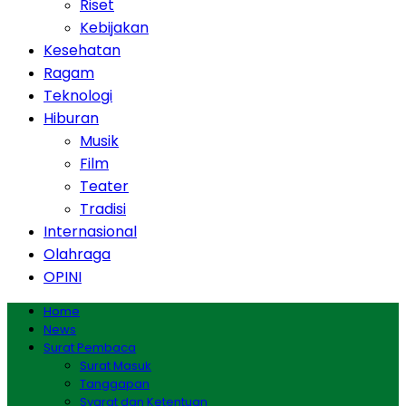
Riset
Kebijakan
Kesehatan
Ragam
Teknologi
Hiburan
Musik
Film
Teater
Tradisi
Internasional
Olahraga
OPINI
Home
News
Surat Pembaca
Surat Masuk
Tanggapan
Syarat dan Ketentuan