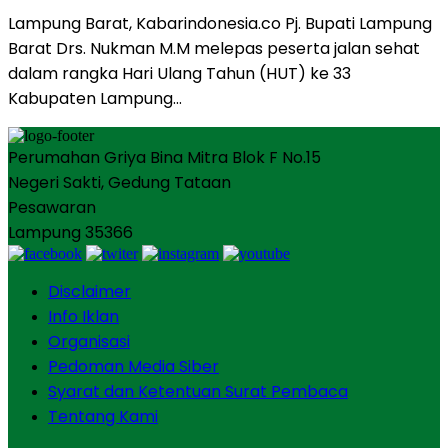
Lampung Barat, Kabarindonesia.co Pj. Bupati Lampung
Barat Drs. Nukman M.M melepas peserta jalan sehat
dalam rangka Hari Ulang Tahun (HUT) ke 33
Kabupaten Lampung…
Perumahan Griya Bina Mitra Blok F No.15
Negeri Sakti, Gedung Tataan
Pesawaran
Lampung 35366
Disclaimer
Info Iklan
Organisasi
Pedoman Media Siber
Syarat dan Ketentuan Surat Pembaca
Tentang Kami