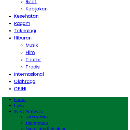
Riset
Kebijakan
Kesehatan
Ragam
Teknologi
Hiburan
Musik
Film
Teater
Tradisi
Internasional
Olahraga
OPINI
Home
News
Surat Pembaca
Surat Masuk
Tanggapan
Syarat dan Ketentuan