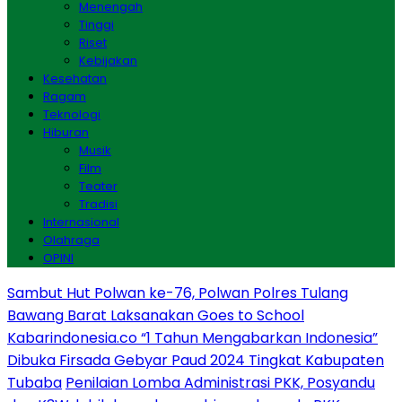
Menengah
Tinggi
Riset
Kebijakan
Kesehatan
Ragam
Teknologi
Hiburan
Musik
Film
Teater
Tradisi
Internasional
Olahraga
OPINI
Sambut Hut Polwan ke-76, Polwan Polres Tulang
Bawang Barat Laksanakan Goes to School
Kabarindonesia.co “1 Tahun Mengabarkan Indonesia”
Dibuka Firsada Gebyar Paud 2024 Tingkat Kabupaten
Tubaba
Penilaian Lomba Administrasi PKK, Posyandu