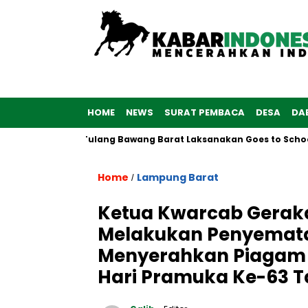
HOME
NEWS
SURAT PEMBACA
DESA
DA
lwan Polres Tulang Bawang Barat Laksanakan Goes to School
Home
Lampung Barat
/
Ketua Kwarcab Gerak
Melakukan Penyemat
Menyerahkan Piagam P
Hari Pramuka Ke-63 T