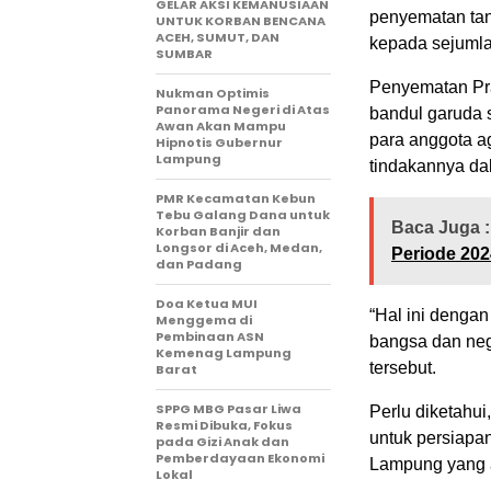
GELAR AKSI KEMANUSIAAN
penyematan ta
UNTUK KORBAN BENCANA
ACEH, SUMUT, DAN
kepada sejuml
SUMBAR
Penyematan Pr
Nukman Optimis
Panorama Negeri di Atas
bandul garuda 
Awan Akan Mampu
para anggota a
Hipnotis Gubernur
Lampung
tindakannya da
PMR Kecamatan Kebun
Tebu Galang Dana untuk
Baca Juga :
Korban Banjir dan
Longsor di Aceh, Medan,
Periode 202
dan Padang
Doa Ketua MUI
“Hal ini denga
Menggema di
Pembinaan ASN
bangsa dan neg
Kemenag Lampung
tersebut.
Barat
SPPG MBG Pasar Liwa
Perlu diketahui
Resmi Dibuka, Fokus
untuk persiapa
pada Gizi Anak dan
Pemberdayaan Ekonomi
Lampung yang 
Lokal