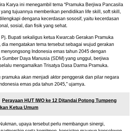
a Karya ini menegambil tema “Pramuka Berjiwa Pancasila
ang tujuannya memberikan pendidikan life skill, soft skill,
a dilengkapi dengana kecerdasan sososif, yaitu kecerdasan
onal, sosial, dan fisik yang sehat.
Pj. Bupati sekaligus ketua Kwarcab Gerakan Pramuka
 dia mengatakan tema tersebut sebagai wujud gerakan
 menyongsong Indonesia emas tahun 2045 dengan
 Sumber Daya Manusia (SDM) yang unggul, berjiwa
 selalu mengamalkan Trisatya Dasa Darma Pramuka.
u pramuka akan menjadi aktor penggerak dan pilar negara
ndonesia emas pda tahun 2045,” ujarnya.
Perayaan HUT IWO ke 12 Ditandai Potong Tumpeng
ukan Ketua Umum
 Nukman, upaya tersebut perlu membangun sinergi,
n partnership serta komitmen, konsisten maupun konsekwen