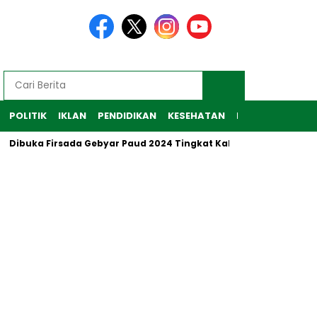
POLITIK
IKLAN
PENDIDIKAN
KESEHATAN
RAGAM
TEKNO
uka Firsada Gebyar Paud 2024 Tingkat Kabupaten Tubaba
P