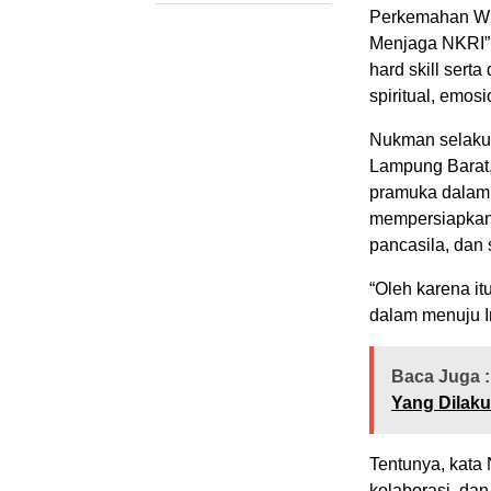
Perkemahan Wir
Menjaga NKRI” y
hard skill sert
spiritual, emosi
Nukman selaku 
Lampung Barat,
pramuka dalam
mempersiapkan
pancasila, dan
“Oleh karena it
dalam menuju I
Baca Juga :
Yang Dilak
Tentunya, kata
kolaborasi, da