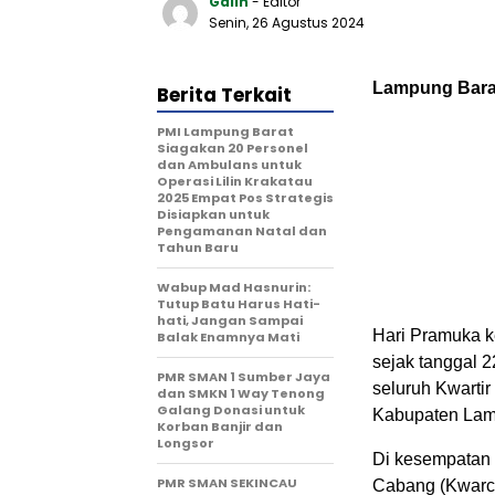
Galih
- Editor
Senin, 26 Agustus 2024
Lampung Barat
Berita Terkait
PMI Lampung Barat
Siagakan 20 Personel
dan Ambulans untuk
Operasi Lilin Krakatau
2025 Empat Pos Strategis
Disiapkan untuk
Pengamanan Natal dan
Tahun Baru
Wabup Mad Hasnurin:
Tutup Batu Harus Hati-
hati, Jangan Sampai
Hari Pramuka ke
Balak Enamnya Mati
sejak tanggal 2
PMR SMAN 1 Sumber Jaya
seluruh Kwartir
dan SMKN 1 Way Tenong
Galang Donasi untuk
Kabupaten Lam
Korban Banjir dan
Longsor
Di kesempatan t
PMR SMAN SEKINCAU
Cabang (Kwarc