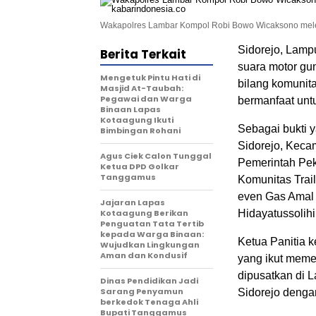
Wakapolres Lambar Kompol Robi Bowo Wicaksono melepas
Sidorejo, Lampu
Berita Terkait
suara motor gu
Mengetuk Pintu Hati di
bilang komunit
Masjid At-Taubah:
Pegawai dan Warga
bermanfaat unt
Binaan Lapas
Kotaagung Ikuti
Sebagai bukti y
Bimbingan Rohani
Sidorejo, Keca
Agus Ciek Calon Tunggal
Pemerintah Pe
Ketua DPD Golkar
Tanggamus
Komunitas Trai
even Gas Amal
Jajaran Lapas
Kotaagung Berikan
Hidayatussolihi
Penguatan Tata Tertib
kepada Warga Binaan:
Ketua Panitia 
Wujudkan Lingkungan
Aman dan Kondusif
yang ikut memer
dipusatkan di
Dinas Pendidikan Jadi
Sarang Penyamun
Sidorejo dengan
berkedok Tenaga Ahli
Bupati Tanggamus