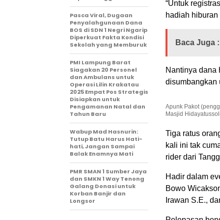
“Untuk registra
hadiah hiburan s
Pasca Viral, Dugaan
Penyalahgunaan Dana
BOS di SDN 1 Negri Ngarip
Diperkuat Fakta Kondisi
Baca Juga :
Sekolah yang Memburuk
PMI Lampung Barat
Siagakan 20 Personel
Nantinya dana h
dan Ambulans untuk
disumbangkan u
Operasi Lilin Krakatau
2025 Empat Pos Strategis
Disiapkan untuk
Pengamanan Natal dan
Apunk Pakot (pengg
Tahun Baru
Masjid Hidayatussol
Wabup Mad Hasnurin:
Tiga ratus oran
Tutup Batu Harus Hati-
kali ini tak cu
hati, Jangan Sampai
Balak Enamnya Mati
rider dari Tang
PMR SMAN 1 Sumber Jaya
Hadir dalam ev
dan SMKN 1 Way Tenong
Galang Donasi untuk
Bowo Wicakson
Korban Banjir dan
Irawan S.E., da
Longsor
Pelepasan bende