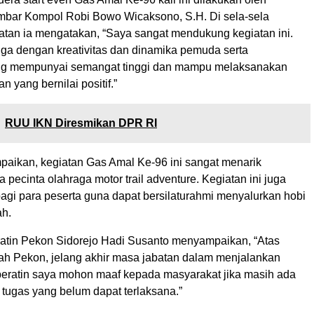
bar Kompol Robi Bowo Wicaksono, S.H. Di sela-sela
atan ia mengatakan, “Saya sangat mendukung kegiatan ini.
ga dengan kreativitas dan dinamika pemuda serta
ng mempunyai semangat tinggi dan mampu melaksanakan
n yang bernilai positif.”
RUU IKN Diresmikan DPR RI
paikan, kegiatan Gas Amal Ke-96 ini sangat menarik
 pecinta olahraga motor trail adventure. Kegiatan ini juga
f bagi para peserta guna dapat bersilaturahmi menyalurkan hobi
ah.
tin Pekon Sidorejo Hadi Susanto menyampaikan, “Atas
h Pekon, jelang akhir masa jabatan dalam menjalankan
peratin saya mohon maaf kepada masyarakat jika masih ada
 tugas yang belum dapat terlaksana.”