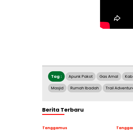
Tag :
Apunk Pakot
Gas Amal
Kab
Masjid
Rumah Ibadah
Trail Adventur
Berita Terbaru
Tanggamus
Tangga