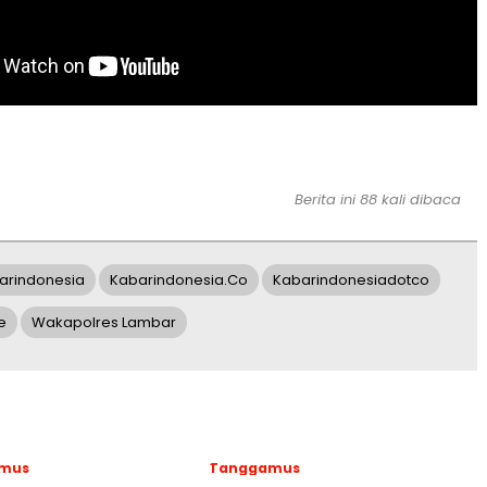
Berita ini 88 kali dibaca
arindonesia
Kabarindonesia.co
Kabarindonesiadotco
e
Wakapolres Lambar
mus
Tanggamus