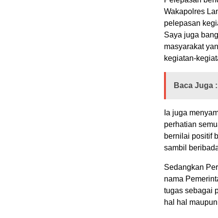
Wakapolres Lam
pelepasan kegi
Saya juga bang
masyarakat ya
kegiatan-kegiata
Baca Juga :
Ia juga menyam
perhatian semua
bernilai positi
sambil beribad
Sedangkan Pera
nama Pemerinta
tugas sebagai 
hal hal maupun