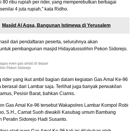
si 80 ribu rupiah per rider, yang memperebutkan berbagai
enilai 4 juta rupiah,” kata Ridho.
Masjid Al Aqsa, Bangunan Istimewa di Yerusalem
asil dari pendaftaran peserta, seluruhnya akan
ntuk pembangunan masjid Hidayatussolihin Pekon Sidorejo.
agas even gas amal) di depan
ihin Pekon Sidorejo
g rider yang ikut ambil bagian dalam kegiatan Gas Amal Ke-96
ma berasal dari Lambar saja. Terlihat juga banyak perwakilan
gamus, Pesisir Barat, bahkan Ciamis.
en Gas Amal Ke-96 tersebut Wakapolres Lambar Kompol Robi
o, S.H., Camat Suoh diwakili Kasubag umum Bambang
n Peratin Sidorejo Hadi Susanto.
ra start even Gas Amal Ke-96 kali ini dilakukan oleh