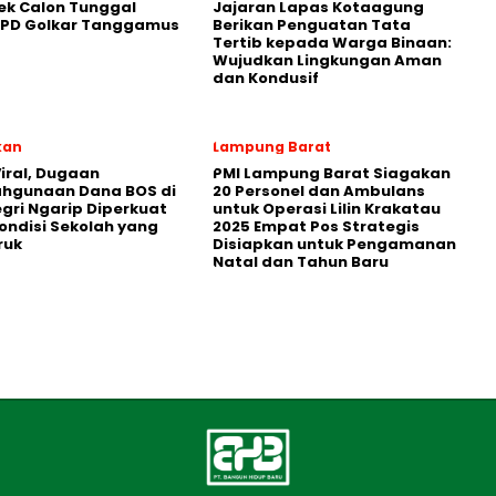
ek Calon Tunggal
Jajaran Lapas Kotaagung
DPD Golkar Tanggamus
Berikan Penguatan Tata
Tertib kepada Warga Binaan:
Wujudkan Lingkungan Aman
dan Kondusif
kan
Lampung Barat
iral, Dugaan
PMI Lampung Barat Siagakan
ahgunaan Dana BOS di
20 Personel dan Ambulans
egri Ngarip Diperkuat
untuk Operasi Lilin Krakatau
ondisi Sekolah yang
2025 Empat Pos Strategis
ruk
Disiapkan untuk Pengamanan
Natal dan Tahun Baru