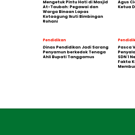
Mengetuk Pintu Hati di Masjid
Agus Ci
At-Taubah: Pegawai dan
Ketua 
Warga Binaan Lapas
Kotaagung Ikuti Bimbingan
Rohani
Pendidikan
Pendidi
Dinas Pendidikan Jadi Sarang
Pasca V
Penyamun berkedok Tenaga
Penyal
Ahli Bupati Tanggamus
SDN 1 N
Fakta K
Membu