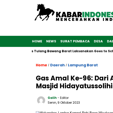
HOME
NEWS
SURAT PEMBACA
DESA
DA
, Polwan Polres Tulang Bawang Barat Laksanakan Goes to Schoo
Home
Daerah
Lampung Barat
/
/
Gas Amal Ke-96: Dari
Masjid Hidayatussolih
Galih
- Editor
Senin, 9 Oktober 2023