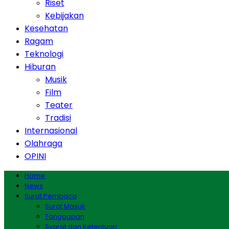
Riset
Kebijakan
Kesehatan
Ragam
Teknologi
Hiburan
Musik
Film
Teater
Tradisi
Internasional
Olahraga
OPINI
Home
News
Surat Pembaca
Surat Masuk
Tanggapan
Syarat dan Ketentuan