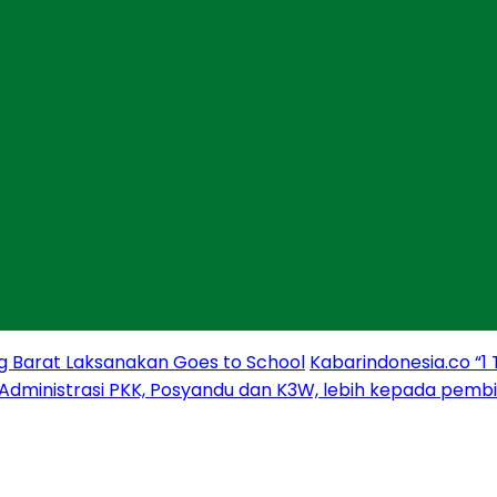
g Barat Laksanakan Goes to School
Kabarindonesia.co “1
 Administrasi PKK, Posyandu dan K3W, lebih kepada pem