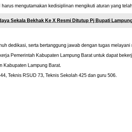
N harus mengutamakan kedisiplinan mengikuti aturan yang tel
daya Sekala Bekhak Ke X Resmi Ditutup Pj Bupati Lampung
penuh dedikasi, serta bertanggung jawab dengan tugas melayani
n kerja Pemerintah Kabupaten Lampung Barat untuk dapat bek
gan Kabupaten Lampung Barat.
 44, Teknis RSUD 73, Teknis Sekolah 425 dan guru 506.