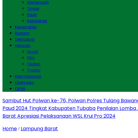
Menengah
Tinggi
Riset
Kebijakan
Kesehatan
Ragam
Teknologi
Hiburan
Musik
Film
Teater
Tradisi
Internasional
Olahraga
OPINI
Sambut Hut Polwan ke-76, Polwan Polres Tulang Bawan
Paud 2024 Tingkat Kabupaten Tubaba
Penilaian Lomba
Barat Apresiasi Pelaksanaan WSL Krui Pro 2024
Home
Lampung Barat
/