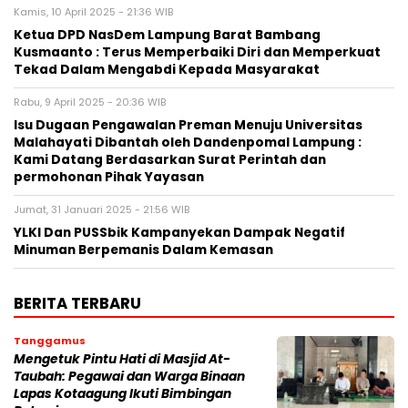
Kamis, 10 April 2025 - 21:36 WIB
Ketua DPD NasDem Lampung Barat Bambang
Kusmaanto : Terus Memperbaiki Diri dan Memperkuat
Tekad Dalam Mengabdi Kepada Masyarakat
Rabu, 9 April 2025 - 20:36 WIB
Isu Dugaan Pengawalan Preman Menuju Universitas
Malahayati Dibantah oleh Dandenpomal Lampung :
Kami Datang Berdasarkan Surat Perintah dan
permohonan Pihak Yayasan
Jumat, 31 Januari 2025 - 21:56 WIB
YLKI Dan PUSSbik Kampanyekan Dampak Negatif
Minuman Berpemanis Dalam Kemasan
BERITA TERBARU
Tanggamus
Mengetuk Pintu Hati di Masjid At-
Taubah: Pegawai dan Warga Binaan
Lapas Kotaagung Ikuti Bimbingan