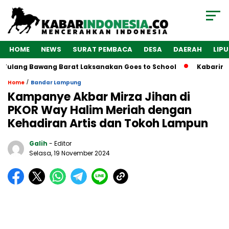
HOME
NEWS
SURAT PEMBACA
DESA
DAERAH
LIP
Tulang Bawang Barat Laksanakan Goes to School
Kabarindon
/
Home
Bandar Lampung
Kampanye Akbar Mirza Jihan di
PKOR Way Halim Meriah dengan
Kehadiran Artis dan Tokoh Lampun
Galih
- Editor
Selasa, 19 November 2024