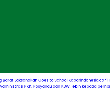
g Barat Laksanakan Goes to School
Kabarindonesia.co “1
 Administrasi PKK, Posyandu dan K3W, lebih kepada pem