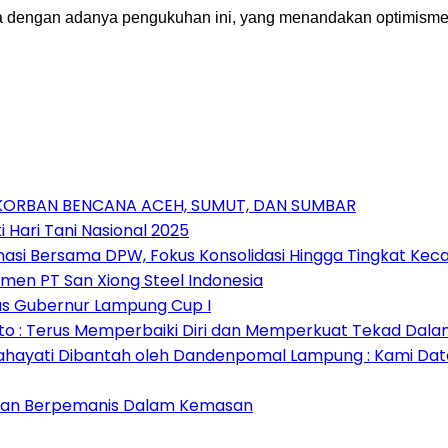
a dengan adanya pengukuhan ini, yang menandakan optimisme
 KORBAN BENCANA ACEH, SUMUT, DAN SUMBAR
 Hari Tani Nasional 2025
nasi Bersama DPW, Fokus Konsolidasi Hingga Tingkat Ke
emen PT San Xiong Steel Indonesia
as Gubernur Lampung Cup I
 : Terus Memperbaiki Diri dan Memperkuat Tekad Dal
ahayati Dibantah oleh Dandenpomal Lampung : Kami Dat
man Berpemanis Dalam Kemasan