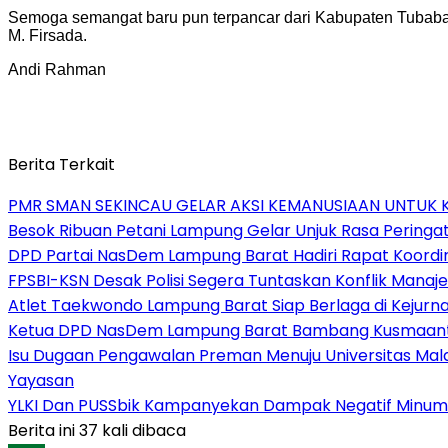
Semoga semangat baru pun terpancar dari Kabupaten Tubab
M. Firsada.
Andi Rahman
Berita Terkait
PMR SMAN SEKINCAU GELAR AKSI KEMANUSIAAN UNTUK
Besok Ribuan Petani Lampung Gelar Unjuk Rasa Peringati
DPD Partai NasDem Lampung Barat Hadiri Rapat Koordi
FPSBI-KSN Desak Polisi Segera Tuntaskan Konflik Manaj
Atlet Taekwondo Lampung Barat Siap Berlaga di Kejurn
Ketua DPD NasDem Lampung Barat Bambang Kusmaanto
Isu Dugaan Pengawalan Preman Menuju Universitas Mal
Yayasan
YLKI Dan PUSSbik Kampanyekan Dampak Negatif Minu
Berita ini 37 kali dibaca