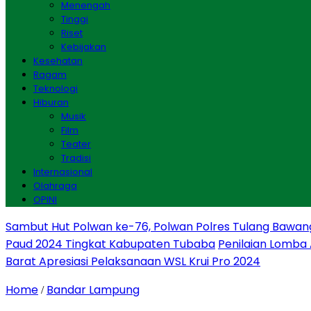
Menengah
Tinggi
Riset
Kebijakan
Kesehatan
Ragam
Teknologi
Hiburan
Musik
Film
Teater
Tradisi
Internasional
Olahraga
OPINI
Sambut Hut Polwan ke-76, Polwan Polres Tulang Bawan
Paud 2024 Tingkat Kabupaten Tubaba
Penilaian Lomba
Barat Apresiasi Pelaksanaan WSL Krui Pro 2024
Home
Bandar Lampung
/