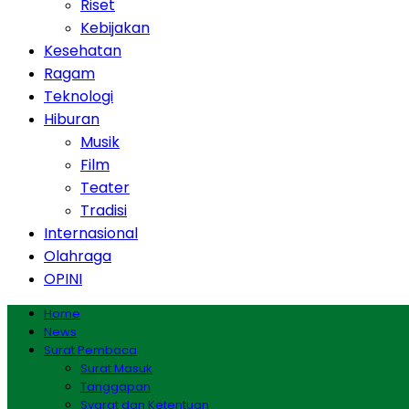
Riset
Kebijakan
Kesehatan
Ragam
Teknologi
Hiburan
Musik
Film
Teater
Tradisi
Internasional
Olahraga
OPINI
Home
News
Surat Pembaca
Surat Masuk
Tanggapan
Syarat dan Ketentuan