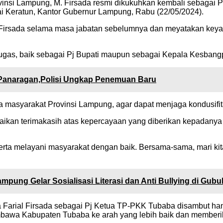
insi Lampung, M. Firsada resmi dikukuhkan kembali sebagai P
ai Keratun, Kantor Gubernur Lampung, Rabu (22/05/2024).
M. Firsada selama masa jabatan sebelumnya dan meyatakan ke
tugas, baik sebagai Pj Bupati maupun sebagai Kepala Kesbang
Panaragan,Polisi Ungkap Penemuan Baru
 masyarakat Provinsi Lampung, agar dapat menjaga kondusifitas
paikan terimakasih atas kepercayaan yang diberikan kepadanya
erta melayani masyarakat dengan baik. Bersama-sama, mari kit
mpung Gelar Sosialisasi Literasi dan Anti Bullying di Gub
a Farial Firsada sebagai Pj Ketua TP-PKK Tubaba disambut ha
wa Kabupaten Tubaba ke arah yang lebih baik dan memberika