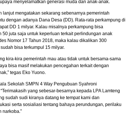
upaya menyelamatkan generasi muda dan anak-anak.
h lanjut mengatakan sekarang sebenarnya pemerintah
tu dengan adanya Dana Desa (DD). Rata-rata perkampung di
apat DD 1 milyar. Kalau misalnya perkampung bisa
50 juta saja untuk keperluan terkait perlindungan anak
es Nomor 17 Tahun 2018, maka kalau dikalikan 300
udah bisa terkumpul 15 milyar.
ang kira-kira pemerintah mau atau tidak untuk bersama-sama
ya bisa masif melakukan pencegahan terkait dengan
nak,” tegas Eko Yuono.
ala Sekolah SMPN 4 Way Pengubuan Syahroni
“Terimakasih yang sebesar-besarnya kepada LPA Lamteng
ng sudah sudi kiranya datang ke tempat kami dan
kasi serta sosialiasi tentang bahaya perundungan, perilaku
n narkoba.”