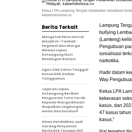
Ketua LPA Lampung Tengah melakukan sosialisasi tenta
kabarindonesia.co
Lampung Tengah
Berita Terkait
bullying Lemb
Mengetuk Pintu Hati di
(Lamteng) keli
Masjid At-Taubah:
Pegawai dan Warga
Pengubuan pad
Binaan Lapas
sosialisasi te
Kotaagung Ikuti
Bimbingan Rohani
narkotika.
Agus Ciek Calon Tunggal
Hadir dalam ke
Ketua DPD Golkar
Tanggamus
Way Pengubuan
Jajaran Lapas
Ketua LPA Lam
Kotaagung Berikan
Penguatan Tata Tertib
kekerasan seks
kepada Warga Binaan:
kasus, dan 202
Wujudkan Lingkungan
Aman dan Kondusif
47 kasus tahun
kasus.”
Dinas Pendidikan Jadi
Sarang Penyamun
berkedok Tenaga Ahli
Hal tersebut d