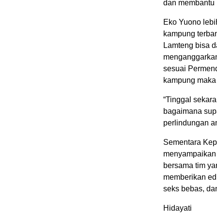
dan membantu 
Eko Yuono lebi
kampung terban
Lamteng bisa d
menganggarkan 
sesuai Permend
kampung maka s
“Tinggal sekar
bagaimana supa
perlindungan a
Sementara Kep
menyampaikan 
bersama tim ya
memberikan edu
seks bebas, da
Hidayati