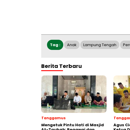
Tag :
Anak
Lampung Tengah
Pe
Berita Terbaru
Tanggamus
Tangga
Mengetuk Pintu Hati di Masjid
Agus Ci
At-Taubah: Pegawai dan
Ketua 