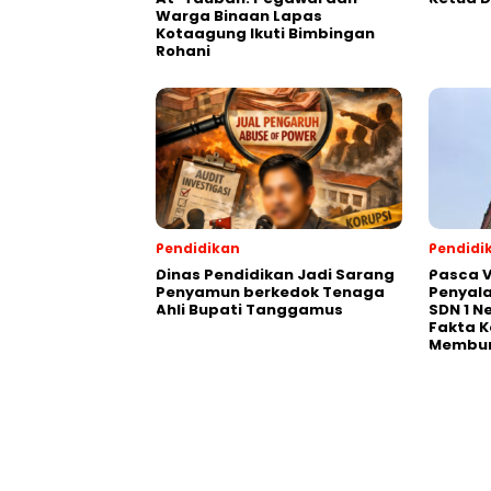
Warga Binaan Lapas
Kotaagung Ikuti Bimbingan
Rohani
Pendidikan
Pendidi
Dinas Pendidikan Jadi Sarang
Pasca V
Penyamun berkedok Tenaga
Penyal
Ahli Bupati Tanggamus
SDN 1 N
Fakta K
Membu