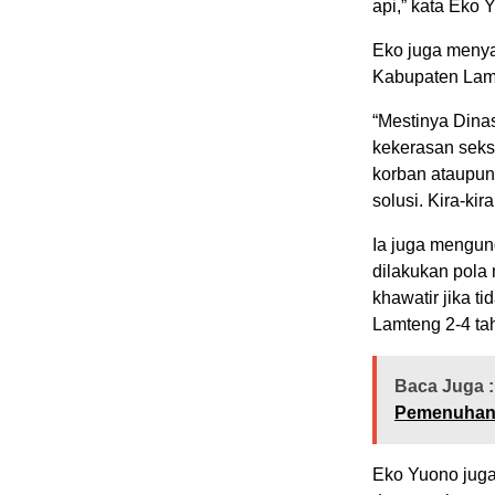
api,” kata Eko 
Eko juga menya
Kabupaten Lamt
“Mestinya Dina
kekerasan seks
korban ataupun
solusi. Kira-ki
Ia juga mengun
dilakukan pol
khawatir jika t
Lamteng 2-4 ta
Baca Juga :
Pemenuhan 
Eko Yuono juga