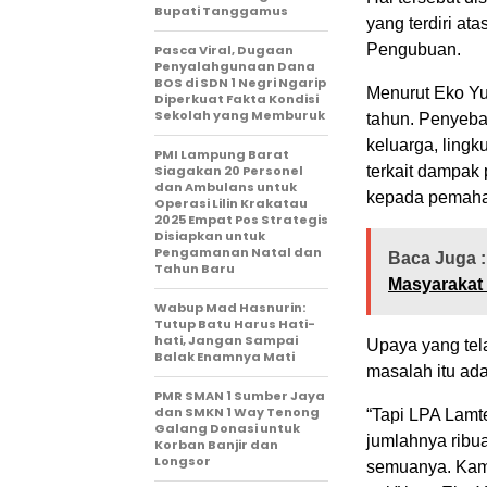
Bupati Tanggamus
yang terdiri at
Pengubuan.
Pasca Viral, Dugaan
Penyalahgunaan Dana
BOS di SDN 1 Negri Ngarip
Menurut Eko Yu
Diperkuat Fakta Kondisi
Sekolah yang Memburuk
tahun. Penyeba
keluarga, lingk
PMI Lampung Barat
Siagakan 20 Personel
terkait dampak 
dan Ambulans untuk
kepada pemaha
Operasi Lilin Krakatau
2025 Empat Pos Strategis
Disiapkan untuk
Pengamanan Natal dan
Baca Juga :
Tahun Baru
Masyarakat
Wabup Mad Hasnurin:
Tutup Batu Harus Hati-
hati, Jangan Sampai
Upaya yang tel
Balak Enamnya Mati
masalah itu ad
PMR SMAN 1 Sumber Jaya
dan SMKN 1 Way Tenong
“Tapi LPA Lamt
Galang Donasi untuk
jumlahnya ribua
Korban Banjir dan
Longsor
semuanya. Kami