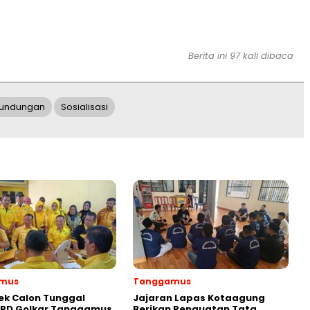
Berita ini 97 kali dibaca
rundungan
Sosialisasi
mus
Tanggamus
ek Calon Tunggal
Jajaran Lapas Kotaagung
DPD Golkar Tanggamus
Berikan Penguatan Tata