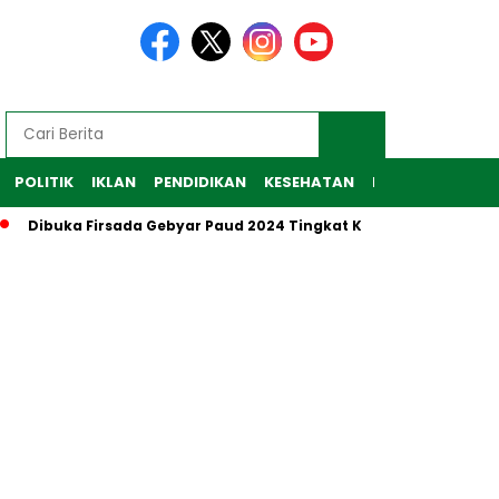
POLITIK
IKLAN
PENDIDIKAN
KESEHATAN
RAGAM
TEKNO
ibuka Firsada Gebyar Paud 2024 Tingkat Kabupaten Tubaba