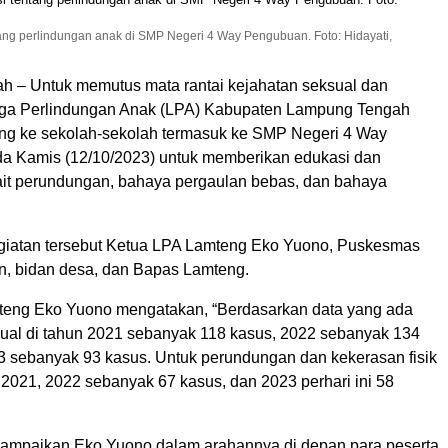
ng perlindungan anak di SMP Negeri 4 Way Pengubuan. Foto: Hidayati,
 – Untuk memutus mata rantai kejahatan seksual dan
aga Perlindungan Anak (LPA) Kabupaten Lampung Tengah
ling ke sekolah-sekolah termasuk ke SMP Negeri 4 Way
a Kamis (12/10/2023) untuk memberikan edukasi dan
rkait perundungan, bahaya pergaulan bebas, dan bahaya
giatan tersebut Ketua LPA Lamteng Eko Yuono, Puskesmas
, bidan desa, dan Bapas Lamteng.
teng Eko Yuono mengatakan, “Berdasarkan data yang ada
ual di tahun 2021 sebanyak 118 kasus, 2022 sebanyak 134
3 sebanyak 93 kasus. Untuk perundungan dan kekerasan fisik
 2021, 2022 sebanyak 67 kasus, dan 2023 perhari ini 58
isampaikan Eko Yuono dalam arahannya di depan para peserta