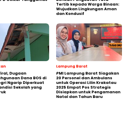
Tertib kepada Warga Binaan:
Wujudkan Lingkungan Aman
dan Kondusif
kan
Lampung Barat
iral, Dugaan
PMI Lampung Barat Siagakan
ahgunaan Dana BOS di
20 Personel dan Ambulans
egri Ngarip Diperkuat
untuk Operasi Lilin Krakatau
ondisi Sekolah yang
2025 Empat Pos Strategis
ruk
Disiapkan untuk Pengamanan
Natal dan Tahun Baru