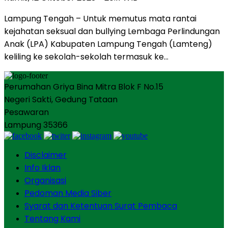
Lampung Tengah – Untuk memutus mata rantai
kejahatan seksual dan bullying Lembaga Perlindungan
Anak (LPA) Kabupaten Lampung Tengah (Lamteng)
keliling ke sekolah-sekolah termasuk ke…
Perumahan Griya Bina Mitra Blok F No.15
Negeri Sakti, Gedung Tataan
Pesawaran
Lampung 35366
Disclaimer
Info Iklan
Organisasi
Pedoman Media Siber
Syarat dan Ketentuan Surat Pembaca
Tentang Kami