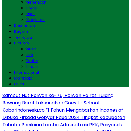
Menengah
Tinggi
Riset
Kebijakan
Kesehatan
Ragam
Teknologi
Hiburan
Musik
Film
Teater
Tradisi
Internasional
Olahraga
OPINI
Sambut Hut Polwan ke-76, Polwan Polres Tulang
Bawang Barat Laksanakan Goes to School
Kabarindonesia.co “1 Tahun Mengabarkan Indonesia”
Dibuka Firsada Gebyar Paud 2024 Tingkat Kabupaten
Tubaba
Penilaian Lomba Administrasi PKK, Posyandu