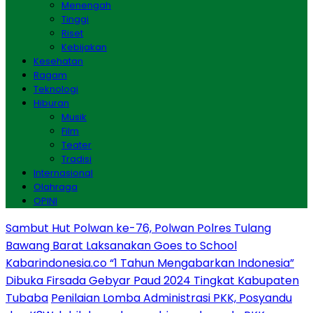
Menengah
Tinggi
Riset
Kebijakan
Kesehatan
Ragam
Teknologi
Hiburan
Musik
Film
Teater
Tradisi
Internasional
Olahraga
OPINI
Sambut Hut Polwan ke-76, Polwan Polres Tulang
Bawang Barat Laksanakan Goes to School
Kabarindonesia.co “1 Tahun Mengabarkan Indonesia”
Dibuka Firsada Gebyar Paud 2024 Tingkat Kabupaten
Tubaba
Penilaian Lomba Administrasi PKK, Posyandu