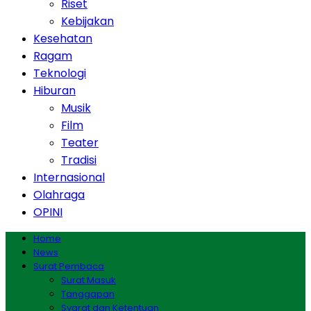
Riset
Kebijakan
Kesehatan
Ragam
Teknologi
Hiburan
Musik
Film
Teater
Tradisi
Internasional
Olahraga
OPINI
Home
News
Surat Pembaca
Surat Masuk
Tanggapan
Syarat dan Ketentuan