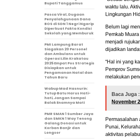
Bupati Tanggamus
waktu lalu. Akt
Lingkungan Hid
Pasca Viral, Dugaan
Penyalahgunaan Dana
BOS di SDN 1 Negri Ngarip
Belum lagi men
Diperkuat Fakta Kondisi
Sekolah yang Memburuk
Pemkab Muara E
menjadi rujukan
PMI Lampung Barat
Siagakan 20 Personel
dijadikan landa
dan Ambulans untuk
Operasi Lilin Krakatau
“Hal ini yang k
2025 Empat Pos Strategis
Disiapkan untuk
Pemprov Sumsel
Pengamanan Natal dan
melakukan peng
Tahun Baru
Wabup Mad Hasnurin:
Tutup Batu Harus Hati-
Baca Juga :
hati, Jangan Sampai
November 
Balak Enamnya Mati
PMR SMAN 1 Sumber Jaya
dan SMKN 1 Way Tenong
Permasalahan a
Galang Donasi untuk
Punai, Kelurah
Korban Banjir dan
Longsor
aktivitas pelab