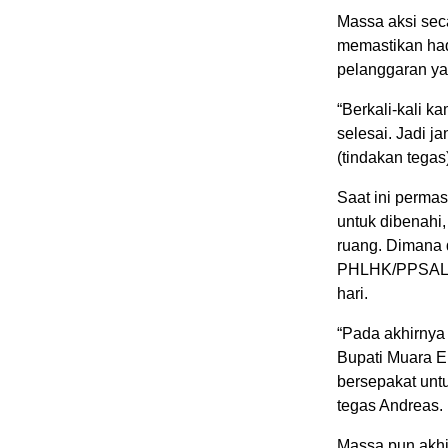
Massa aksi sec
memastikan had
pelanggaran ya
“Berkali-kali ka
selesai. Jadi j
(tindakan tegas)
Saat ini perma
untuk dibenahi,
ruang. Dimana
PHLHK/PPSALH
hari.
“Pada akhirnya
Bupati Muara E
bersepakat unt
tegas Andreas.
Massa pun akhi