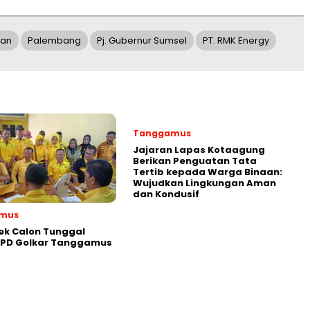
gan
Palembang
Pj. Gubernur Sumsel
PT. RMK Energy
Tanggamus
Jajaran Lapas Kotaagung
Berikan Penguatan Tata
Tertib kepada Warga Binaan:
Wujudkan Lingkungan Aman
dan Kondusif
mus
ek Calon Tunggal
DPD Golkar Tanggamus