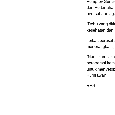
Pemprov Sumsel
dan Pertanahan
perusahaan aga
“Debu yang dit
kesehatan dan 
Terkait perusa
menerangkan, j
“Nanti kami ak
beroperasi kemb
untuk menyetop
Kurniawan.
RPS