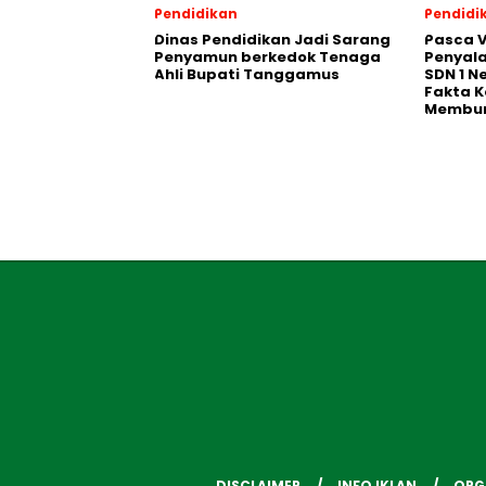
Pendidikan
Pendidi
Dinas Pendidikan Jadi Sarang
Pasca V
Penyamun berkedok Tenaga
Penyal
Ahli Bupati Tanggamus
SDN 1 N
Fakta K
Membu
DISCLAIMER
INFO IKLAN
ORG