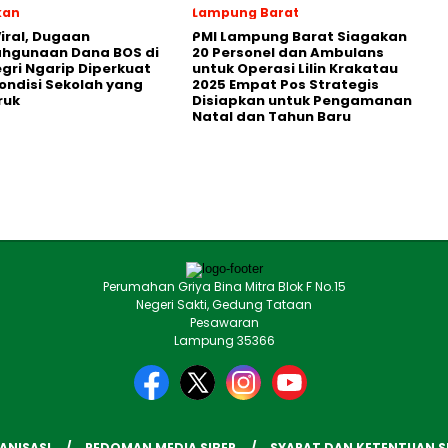
kan
Lampung Barat
iral, Dugaan
PMI Lampung Barat Siagakan
ahgunaan Dana BOS di
20 Personel dan Ambulans
egri Ngarip Diperkuat
untuk Operasi Lilin Krakatau
ondisi Sekolah yang
2025 Empat Pos Strategis
ruk
Disiapkan untuk Pengamanan
Natal dan Tahun Baru
Perumahan Griya Bina Mitra Blok F No.15
Negeri Sakti, Gedung Tataan
Pesawaran
Lampung 35366
ANISASI
PEDOMAN MEDIA SIBER
SYARAT DAN KETENTUAN 