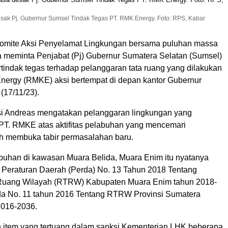
esak Pj. Gubernur Sumsel Tindak Tegas PT. RMK Energy. Foto: RPS, Kabar
omite Aksi Penyelamat Lingkungan bersama puluhan massa
sa meminta Penjabat (Pj) Gubernur Sumatera Selatan (Sumsel)
tindak tegas terhadap pelanggaran tata ruang yang dilakukan
nergy (RMKE) aksi bertempat di depan kantor Gubernur
(17/11/23).
si Andreas mengatakan pelanggaran lingkungan yang
 PT. RMKE atas aktifitas pelabuhan yang mencemari
ah membuka tabir permasalahan baru.
abuhan di kawasan Muara Belida, Muara Enim itu nyatanya
 Peraturan Daerah (Perda) No. 13 Tahun 2018 Tentang
Ruang Wilayah (RTRW) Kabupaten Muara Enim tahun 2018-
da No. 11 tahun 2016 Tentang RTRW Provinsi Sumatera
2016-2036.
 item yang tertuang dalam sanksi Kementerian LHK beberapa