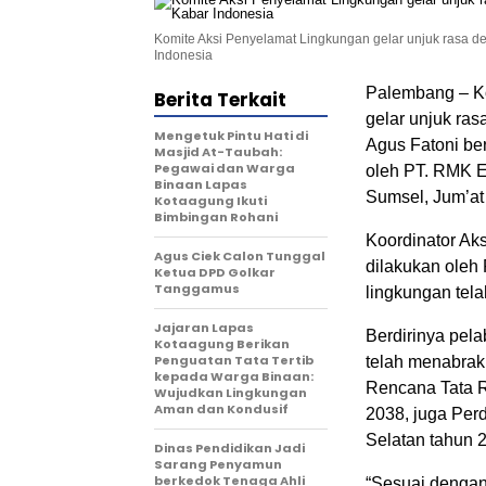
Komite Aksi Penyelamat Lingkungan gelar unjuk rasa d
Indonesia
Palembang – K
Berita Terkait
gelar unjuk ra
Mengetuk Pintu Hati di
Agus Fatoni ber
Masjid At-Taubah:
Pegawai dan Warga
oleh PT. RMK E
Binaan Lapas
Sumsel, Jum’at 
Kotaagung Ikuti
Bimbingan Rohani
Koordinator Ak
Agus Ciek Calon Tunggal
dilakukan oleh
Ketua DPD Golkar
Tanggamus
lingkungan tel
Jajaran Lapas
Berdirinya pel
Kotaagung Berikan
Penguatan Tata Tertib
telah menabrak
kepada Warga Binaan:
Rencana Tata 
Wujudkan Lingkungan
Aman dan Kondusif
2038, juga Per
Selatan tahun 
Dinas Pendidikan Jadi
Sarang Penyamun
berkedok Tenaga Ahli
“Sesuai dengan