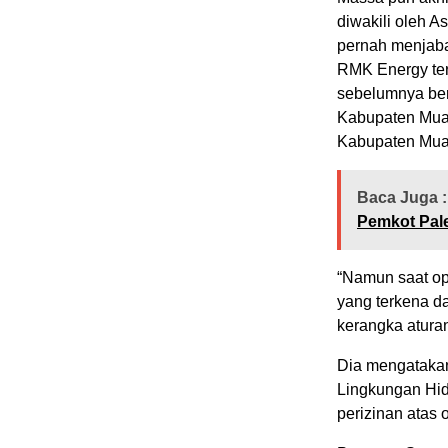
diwakili oleh A
pernah menjabat
RMK Energy terj
sebelumnya ber
Kabupaten Muar
Kabupaten Muar
Baca Juga :
Pemkot Pal
“Namun saat op
yang terkena da
kerangka atura
Dia mengatakan
Lingkungan Hid
perizinan atas 