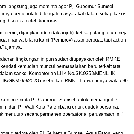
ara langsung juga meminta agar Pj. Gubernur Sumsel
irnya pemerintah di tengah masyarakat dalam setiap kasus
ng dilakukan oleh korporasi.
mi demo, dijanjikan (ditindaklanjuti), ketika pulang tutup meja
angan hanya bilang kami (Pemprov) akan berbuat, tapi action
,” ujarnya.
salahan lingkungan inipun sudah diupayakan oleh RMKE
 kendati kemudian muncul permasalahan baru terkait tata
 dalam sanksi Kementerian LHK No.SK.9253/MENLHK-
K/GKM.0/9/2023 disebutkan RMKE hanya punya waktu 90
 kami meminta Pj. Gubernur Sumsel untuk memanggil Pj.
nim dan Pj. Wali Kota Palembang untuk duduk bersama,
uk menutup secara permanen operasional perusahaan ini,”
rnya diterima oleh Pj. Gubernur Sumsel, Agus Fatoni yang