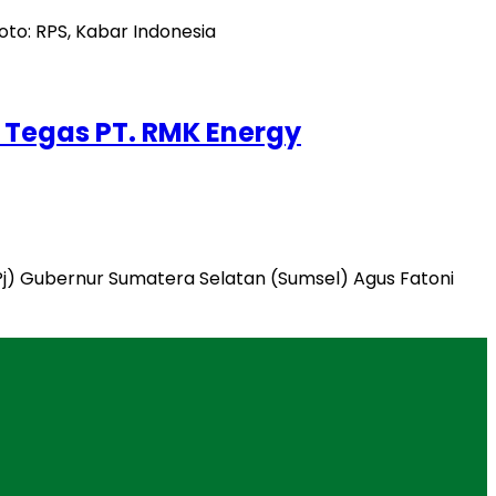
 Tegas PT. RMK Energy
j) Gubernur Sumatera Selatan (Sumsel) Agus Fatoni