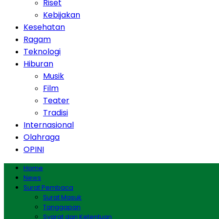
Riset
Kebijakan
Kesehatan
Ragam
Teknologi
Hiburan
Musik
Film
Teater
Tradisi
Internasional
Olahraga
OPINI
Home
News
Surat Pembaca
Surat Masuk
Tanggapan
Syarat dan Ketentuan