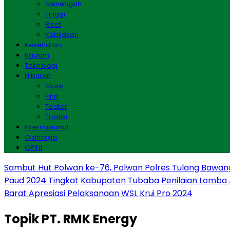
Menengah
Tinggi
Riset
Kebijakan
Kesehatan
Ragam
Teknologi
Hiburan
Musik
Film
Teater
Tradisi
Internasional
Olahraga
OPINI
Sambut Hut Polwan ke-76, Polwan Polres Tulang Bawan
Paud 2024 Tingkat Kabupaten Tubaba
Penilaian Lomba
Barat Apresiasi Pelaksanaan WSL Krui Pro 2024
Topik
PT. RMK Energy