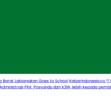
g Barat Laksanakan Goes to School
Kabarindonesia.co “1
 Administrasi PKK, Posyandu dan K3W, lebih kepada pem