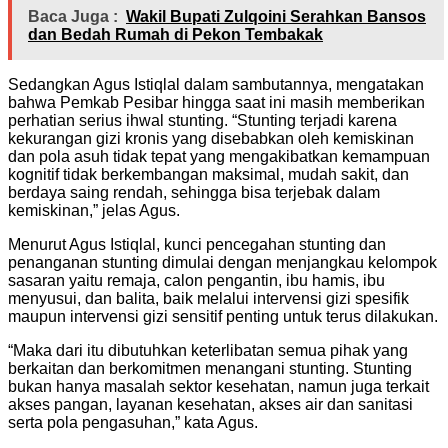
Baca Juga :
Wakil Bupati Zulqoini Serahkan Bansos
dan Bedah Rumah di Pekon Tembakak
Sedangkan Agus Istiqlal dalam sambutannya, mengatakan
bahwa Pemkab Pesibar hingga saat ini masih memberikan
perhatian serius ihwal stunting. “Stunting terjadi karena
kekurangan gizi kronis yang disebabkan oleh kemiskinan
dan pola asuh tidak tepat yang mengakibatkan kemampuan
kognitif tidak berkembangan maksimal, mudah sakit, dan
berdaya saing rendah, sehingga bisa terjebak dalam
kemiskinan,” jelas Agus.
Menurut Agus Istiqlal, kunci pencegahan stunting dan
penanganan stunting dimulai dengan menjangkau kelompok
sasaran yaitu remaja, calon pengantin, ibu hamis, ibu
menyusui, dan balita, baik melalui intervensi gizi spesifik
maupun intervensi gizi sensitif penting untuk terus dilakukan.
“Maka dari itu dibutuhkan keterlibatan semua pihak yang
berkaitan dan berkomitmen menangani stunting. Stunting
bukan hanya masalah sektor kesehatan, namun juga terkait
akses pangan, layanan kesehatan, akses air dan sanitasi
serta pola pengasuhan,” kata Agus.