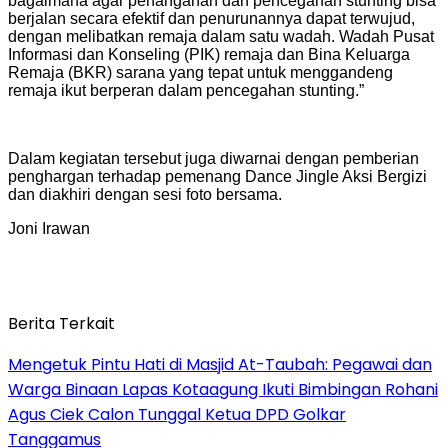
bagaimana agar penanganan dan pencegahan stunting bisa
berjalan secara efektif dan penurunannya dapat terwujud,
dengan melibatkan remaja dalam satu wadah. Wadah Pusat
Informasi dan Konseling (PIK) remaja dan Bina Keluarga
Remaja (BKR) sarana yang tepat untuk menggandeng
remaja ikut berperan dalam pencegahan stunting.”
Dalam kegiatan tersebut juga diwarnai dengan pemberian
penghargan terhadap pemenang Dance Jingle Aksi Bergizi
dan diakhiri dengan sesi foto bersama.
Joni Irawan
Berita Terkait
Mengetuk Pintu Hati di Masjid At-Taubah: Pegawai dan
Warga Binaan Lapas Kotaagung Ikuti Bimbingan Rohani
Agus Ciek Calon Tunggal Ketua DPD Golkar
Tanggamus