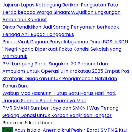
Jajaran Lapas Kotaagung Berikan Penguatan Tata
Tertib kepada Warga Binaan: Wujudkan Lingkungan
Aman dan Kondusif
Dinas Pendidikan Jadi Sarang Penyamun berkedok
Tenaga Ahli Bupati Tanggamus
Pasca Viral, Dugaan Penyalahgunaan Dana BOS di SDN
1 Negri Ngarip Diperkuat Fakta Kondisi Sekolah yang
Memburuk
PMI Lampung Barat Siagakan 20 Personel dan
Ambulans untuk Operasi Lilin Krakatau 2025 Empat Pos
Strategis Disiapkan untuk Pengamanan Natal dan
Tahun Baru
Wabup Mad Hasnurin: Tutup Batu Harus Hati-hati,
Jangan Sampai Balak Enamnya Mati
PMR SMAN 1 Sumber Jaya dan SMKN 1 Way Tenong
Galang Donasi untuk Korban Banjir dan Longsor
Berita ini 16 kali dibaca
Tag :
Agus Istiqlal
Anemia
krui
Pesisir Barat
SMPN 2 Krui