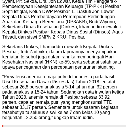
Syarif, Plt. Sekda, Drs. Jon Edwar, Ketua Tim Penggerak-
Pemberdayaan Kesejahteraan Keluarga (TP-PKK) Pesibar,
Septi Istiqlal, Ketua DWP Pesibar, L. Liastuti Jon Edwar,
Kepala Dinas Pemberdayaan Perempuan Perlindungan
Anak dan Keluarga Berencana (DP3AKB), Budi Wiyono,
Sekretaris Dinas Kesehatan (Dinkes), Irhamuddin mewakili
Kepala Dinkes Pesibar, Kepala Dinas Sosial (Dinsos), Agus
Triyadi, dan siswi SMPN 2 KRUI Pesibar.
Sekretaris Dinkes, Irhamuddin mewakili Kepala Dinkes
Pesibar, Tedi Zadmiko, dalam laporannya menyampaikan
kegiatan tersebut juga dalam rangka memperingati Hari
Kesehatan Nasional (HKN) ke-59, serta sebagai salah satu
upaya pencegahan dan percepatan penurunan stunting.
“Prevalensi anemia remaja putri di Indonesia pada hasil
Riset Kesehatan Dasar (Riskesdas) Tahun 2018 tercatat
sebesar 26,8 persen anak usia 5-14 tahun dan 32 persen
pada anak usia 15-24 tahun. Sedangkan data triwulan ketiga
Tahun 2023, anemia remaja di Pesibar sebesar 33,92
persen, capaian remaja putri yang mengkonsumsi TTD
sebesar 33,17 persen. Sementara untuk sasaran kegiatan
tersebut yaitu selurus siswi kelas 7 dan kelas 10 yang
berjumlah 12.250 orang,” ungkap Irhamuddin.