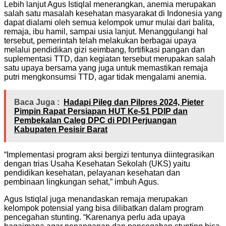
Lebih lanjut Agus Istiqlal menerangkan, anemia merupakan
salah satu masalah kesehatan masyarakat di Indonesia yang
dapat dialami oleh semua kelompok umur mulai dari balita,
remaja, ibu hamil, sampai usia lanjut. Menanggulangi hal
tersebut, pemerintah telah melakukan berbagai upaya
melalui pendidikan gizi seimbang, fortifikasi pangan dan
suplementasi TTD, dan kegiatan tersebut merupakan salah
satu upaya bersama yang juga untuk memastikan remaja
putri mengkonsumsi TTD, agar tidak mengalami anemia.
Baca Juga :
Hadapi Pileg dan Pilpres 2024, Pieter
Pimpin Rapat Persiapan HUT Ke-51 PDIP dan
Pembekalan Caleg DPC di PDI Perjuangan
Kabupaten Pesisir Barat
“Implementasi program aksi bergizi tentunya diintegrasikan
dengan trias Usaha Kesehatan Sekolah (UKS) yaitu
pendidikan kesehatan, pelayanan kesehatan dan
pembinaan lingkungan sehat,” imbuh Agus.
Agus Istiqlal juga menandaskan remaja merupakan
kelompok potensial yang bisa dilibatkan dalam program
pencegahan stunting. “Karenanya perlu ada upaya