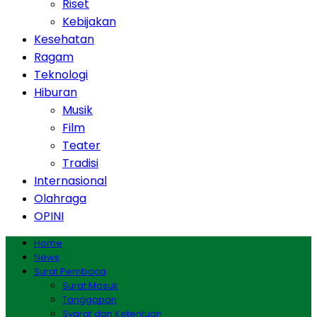
Riset
Kebijakan
Kesehatan
Ragam
Teknologi
Hiburan
Musik
Film
Teater
Tradisi
Internasional
Olahraga
OPINI
Home
News
Surat Pembaca
Surat Masuk
Tanggapan
Syarat dan Ketentuan