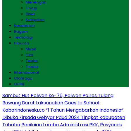
Menengah
Tinggi
Riset
Kebijakan
Kesehatan
Ragam
Teknologi
Hiburan
Musik
Film
Teater
Tradisi
Internasional
Olahraga
OPINI
Sambut Hut Polwan ke-76, Polwan Polres Tulang
Bawang Barat Laksanakan Goes to School
Kabarindonesia.co “1 Tahun Mengabarkan Indonesia”
Dibuka Firsada Gebyar Paud 2024 Tingkat Kabupaten
Tubaba
Penilaian Lomba Administrasi PKK, Posyandu