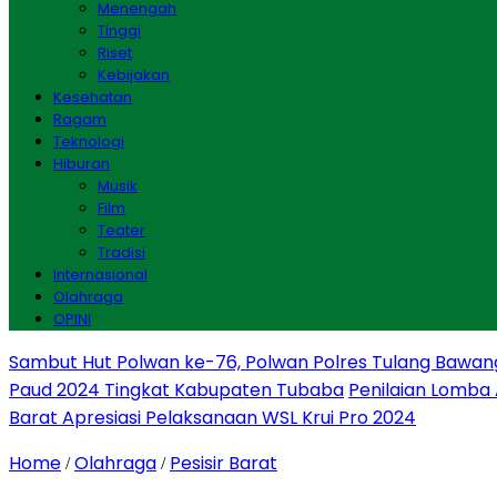
Menengah
Tinggi
Riset
Kebijakan
Kesehatan
Ragam
Teknologi
Hiburan
Musik
Film
Teater
Tradisi
Internasional
Olahraga
OPINI
Sambut Hut Polwan ke-76, Polwan Polres Tulang Bawan
Paud 2024 Tingkat Kabupaten Tubaba
Penilaian Lomba
Barat Apresiasi Pelaksanaan WSL Krui Pro 2024
Home
Olahraga
Pesisir Barat
/
/