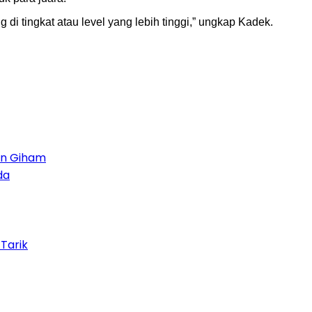
i tingkat atau level yang lebih tinggi,” ungkap Kadek.
on Giham
da
Tarik