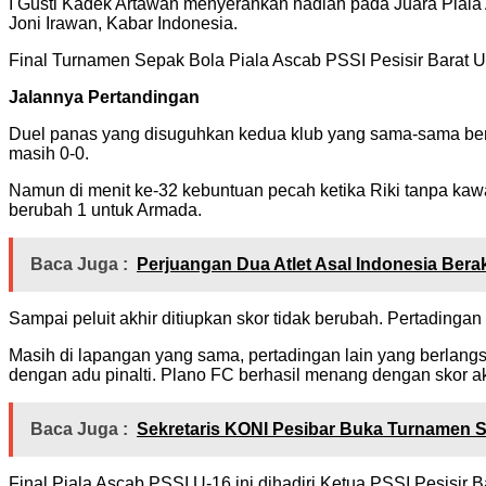
I Gusti Kadek Artawan menyerahkan hadiah pada Juara Piala
Joni Irawan, Kabar Indonesia.
Final Turnamen Sepak Bola Piala Ascab PSSI Pesisir Barat
Jalannya Pertandingan
Duel panas yang disuguhkan kedua klub yang sama-sama berasa
masih 0-0.
Namun di menit ke-32 kebuntuan pecah ketika Riki tanpa kaw
berubah 1 untuk Armada.
Baca Juga :
Perjuangan Dua Atlet Asal Indonesia Bera
Sampai peluit akhir ditiupkan skor tidak berubah. Pertadinga
Masih di lapangan yang sama, pertadingan lain yang berlangs
dengan adu pinalti. Plano FC berhasil menang dengan skor ak
Baca Juga :
Sekretaris KONI Pesibar Buka Turnamen 
Final Piala Ascab PSSI U-16 ini dihadiri Ketua PSSI Pesisir B