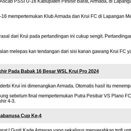
 Ascab PSSI U-16 Kabupaten Pesisir Barat, Armada, di Lapang
 U-16 mempertemukan Klub Armada dan Krui FC di Lapangan Me
l dari Krui pada pertandingan ini cukup sengit. Pertandingan
alan melepas kan tendangan dari sisi kanan gawang Krui FC ya
khir Pada Babak 16 Besar WSL Krui Pro 2024
n derbi Krui ini dimenangkan Armada. Otomatis hasil itu menemp
ung sebelum final mempertemukan Putra Pesibar VS Plano FC. P
hir 4-3.
Sabanusa Cup Ke-4
arat I Gusti Kade Artawan yang sekaligus menyerahkan trofi unt