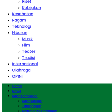
Riset
Kebijakan
Kesehatan
Ragam
Teknologi
Hiburan
Musik
Film
Teater
Tradisi
Internasional
Olahraga
OPINI
Home
News
Surat Pembaca
Surat Masuk
Tanggapan
Syarat dan Ketentuan