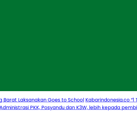
g Barat Laksanakan Goes to School
Kabarindonesia.co “1
 Administrasi PKK, Posyandu dan K3W, lebih kepada pem