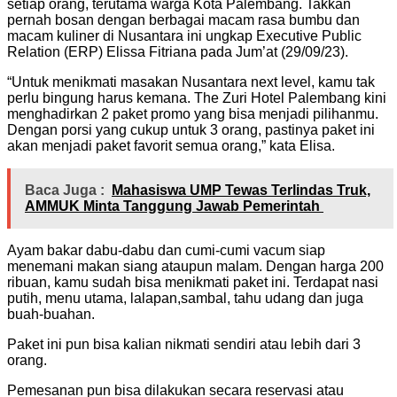
setiap orang, terutama warga Kota Palembang. Takkan
pernah bosan dengan berbagai macam rasa bumbu dan
macam kuliner di Nusantara ini ungkap Executive Public
Relation (ERP) Elissa Fitriana pada Jum’at (29/09/23).
“Untuk menikmati masakan Nusantara next level, kamu tak
perlu bingung harus kemana. The Zuri Hotel Palembang kini
menghadirkan 2 paket promo yang bisa menjadi pilihanmu.
Dengan porsi yang cukup untuk 3 orang, pastinya paket ini
akan menjadi paket favorit semua orang,” kata Elisa.
Baca Juga :
Mahasiswa UMP Tewas Terlindas Truk,
AMMUK Minta Tanggung Jawab Pemerintah
Ayam bakar dabu-dabu dan cumi-cumi vacum siap
menemani makan siang ataupun malam. Dengan harga 200
ribuan, kamu sudah bisa menikmati paket ini. Terdapat nasi
putih, menu utama, lalapan,sambal, tahu udang dan juga
buah-buahan.
Paket ini pun bisa kalian nikmati sendiri atau lebih dari 3
orang.
Pemesanan pun bisa dilakukan secara reservasi atau