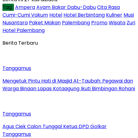
Tag :
Ampera
Ayam Bakar Dabu-Dabu
Cita Rasa
Cumi-Cumi Vakum
Hotel
Hotel Berbintang
Kuliner
Musi
Nusantara
Paket Makan
Palembang
Promo
Wisata
Zuri
Hotel Palembang
Berita Terbaru
Tanggamus
Mengetuk Pintu Hati di Masjid At-Taubah: Pegawai dan
Warga Binaan Lapas Kotaagung Ikuti Bimbingan Rohani
Tanggamus
Agus Ciek Calon Tunggal Ketua DPD Golkar
Tanggamus