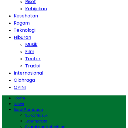
Riset
Kebijakan
Kesehatan
Ragam
Teknologi
Hiburan
Musik
Film
Teater
Tradisi
Internasional
Olahraga
OPINI
Home
News
Surat Pembaca
Surat Masuk
Tanggapan
Syarat dan Ketentuan