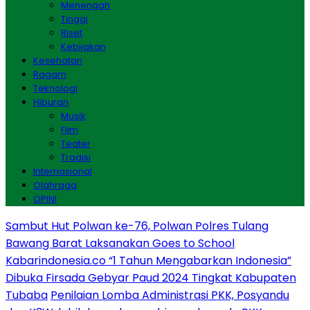
Menengah
Tinggi
Riset
Kebijakan
Kesehatan
Ragam
Teknologi
Hiburan
Musik
Film
Teater
Tradisi
Internasional
Olahraga
OPINI
Sambut Hut Polwan ke-76, Polwan Polres Tulang
Bawang Barat Laksanakan Goes to School
Kabarindonesia.co “1 Tahun Mengabarkan Indonesia”
Dibuka Firsada Gebyar Paud 2024 Tingkat Kabupaten
Tubaba
Penilaian Lomba Administrasi PKK, Posyandu