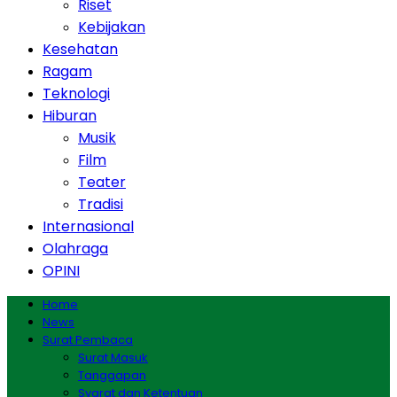
Riset
Kebijakan
Kesehatan
Ragam
Teknologi
Hiburan
Musik
Film
Teater
Tradisi
Internasional
Olahraga
OPINI
Home
News
Surat Pembaca
Surat Masuk
Tanggapan
Syarat dan Ketentuan