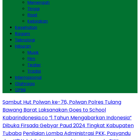
Menengah
Tinggi
Riset
Kebijakan
Kesehatan
Ragam
Teknologi
Hiburan
Musik
Film
Teater
Tradisi
Internasional
Olahraga
OPINI
Sambut Hut Polwan ke-76, Polwan Polres Tulang
Bawang Barat Laksanakan Goes to School
Kabarindonesia.co “1 Tahun Mengabarkan Indonesia”
Dibuka Firsada Gebyar Paud 2024 Tingkat Kabupaten
Tubaba
Penilaian Lomba Administrasi PKK, Posyandu