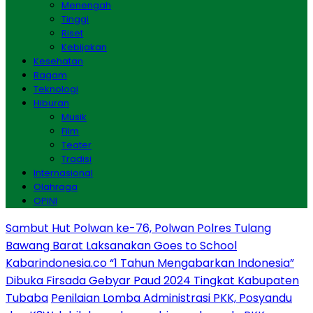
Menengah
Tinggi
Riset
Kebijakan
Kesehatan
Ragam
Teknologi
Hiburan
Musik
Film
Teater
Tradisi
Internasional
Olahraga
OPINI
Sambut Hut Polwan ke-76, Polwan Polres Tulang
Bawang Barat Laksanakan Goes to School
Kabarindonesia.co “1 Tahun Mengabarkan Indonesia”
Dibuka Firsada Gebyar Paud 2024 Tingkat Kabupaten
Tubaba
Penilaian Lomba Administrasi PKK, Posyandu