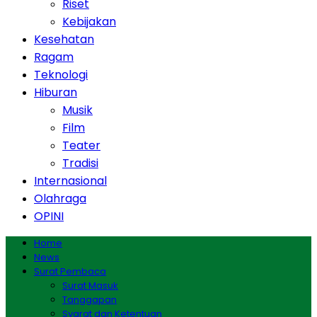
Riset
Kebijakan
Kesehatan
Ragam
Teknologi
Hiburan
Musik
Film
Teater
Tradisi
Internasional
Olahraga
OPINI
Home
News
Surat Pembaca
Surat Masuk
Tanggapan
Syarat dan Ketentuan