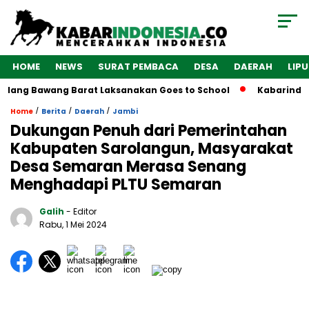
HOME
NEWS
SURAT PEMBACA
DESA
DAERAH
LIP
lang Bawang Barat Laksanakan Goes to School
Kabarindones
/
/
/
Home
Berita
Daerah
Jambi
Dukungan Penuh dari Pemerintahan
Kabupaten Sarolangun, Masyarakat
Desa Semaran Merasa Senang
Menghadapi PLTU Semaran
Galih
- Editor
Rabu, 1 Mei 2024