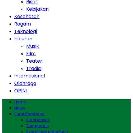
Riset
Kebijakan
Kesehatan
Ragam
Teknologi
Hiburan
Musik
Film
Teater
Tradisi
Internasional
Olahraga
OPINI
Home
News
Surat Pembaca
Surat Masuk
Tanggapan
Syarat dan Ketentuan