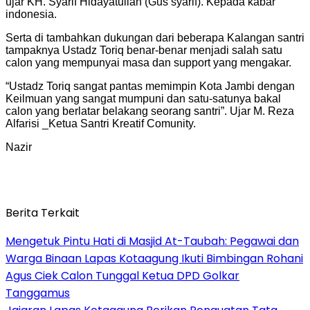
ujar KH. Syarif Hidayatullah (Gus syarif). Kepada kabar
indonesia.
Serta di tambahkan dukungan dari beberapa Kalangan santri
tampaknya Ustadz Toriq benar-benar menjadi salah satu
calon yang mempunyai masa dan support yang mengakar.
“Ustadz Toriq sangat pantas memimpin Kota Jambi dengan
Keilmuan yang sangat mumpuni dan satu-satunya bakal
calon yang berlatar belakang seorang santri”. Ujar M. Reza
Alfarisi _Ketua Santri Kreatif Comunity.
Nazir
Berita Terkait
Mengetuk Pintu Hati di Masjid At-Taubah: Pegawai dan
Warga Binaan Lapas Kotaagung Ikuti Bimbingan Rohani
Agus Ciek Calon Tunggal Ketua DPD Golkar
Tanggamus