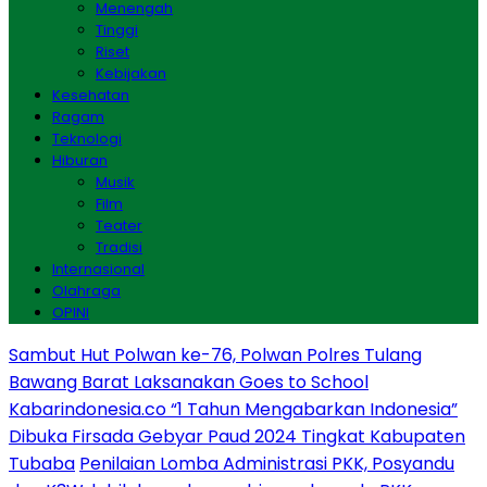
Menengah
Tinggi
Riset
Kebijakan
Kesehatan
Ragam
Teknologi
Hiburan
Musik
Film
Teater
Tradisi
Internasional
Olahraga
OPINI
Sambut Hut Polwan ke-76, Polwan Polres Tulang
Bawang Barat Laksanakan Goes to School
Kabarindonesia.co “1 Tahun Mengabarkan Indonesia”
Dibuka Firsada Gebyar Paud 2024 Tingkat Kabupaten
Tubaba
Penilaian Lomba Administrasi PKK, Posyandu