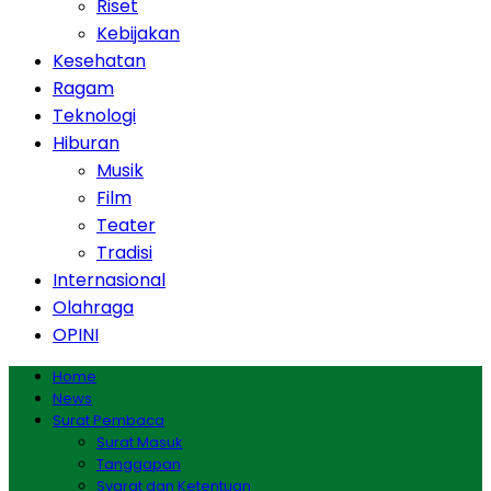
Riset
Kebijakan
Kesehatan
Ragam
Teknologi
Hiburan
Musik
Film
Teater
Tradisi
Internasional
Olahraga
OPINI
Home
News
Surat Pembaca
Surat Masuk
Tanggapan
Syarat dan Ketentuan