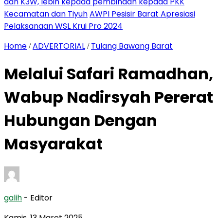
dan K3W, lebih kepada pembinaan kepada PKK
Kecamatan dan Tiyuh
AWPI Pesisir Barat Apresiasi
Pelaksanaan WSL Krui Pro 2024
Home
ADVERTORIAL
Tulang Bawang Barat
/
/
Melalui Safari Ramadhan,
Wabup Nadirsyah Pererat
Hubungan Dengan
Masyarakat
galih
- Editor
Kamis, 13 Maret 2025