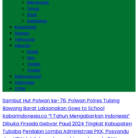
Menengah
Tinggi
Riset
Kebijakan
Kesehatan
Ragam
Teknologi
Hiburan
Musik
Film
Teater
Tradisi
Internasional
Olahraga
OPINI
Sambut Hut Polwan ke-76, Polwan Polres Tulang
Bawang Barat Laksanakan Goes to School
Kabarindonesia.co “1 Tahun Mengabarkan Indonesia”
Dibuka Firsada Gebyar Paud 2024 Tingkat Kabupaten
Tubaba
Penilaian Lomba Administrasi PKK, Posyandu