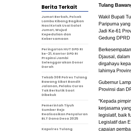
Tulang Bawang
Berita Terkait
Jumat Berkah, Polsek
Wakil Bupati T
Lambu Kibang Bagikan
Paripurna yang
Nasi Kotak Usai Salat
Jumat, Wujud
Jadi Ke-61 Pro
Kepedulian dan
Gedung DPRD T
Kebersamaan
Peringatan HUT DPD RI
Berkesempatan
ke-21, Kantor DPD RI
Djausal, dalam
Propinsi Jambi
Selenggarakan Donor
dirgahayu kepa
Darah
lahirnya Provi
Tekab 308 Polres Tulang
Bawang Sikat Bandit
Gubernur Lampu
Jalanan, Pelaku Curas
Provinsi dan D
Tak Berkutik Saat
Dibekuk
“Kepada pimpin
Pemerintah Tiyuh
kerjasama yang 
Sumber Rejo
Realisasikan Penyaluran
legislatif, bai
BLT Dana Desa 2025
Legislatif dan 
Kapolres Tulang
capaian pembang