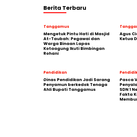
Berita Terbaru
Tanggamus
Tangga
Mengetuk Pintu Hati di Masjid
Agus Ci
At-Taubah: Pegawai dan
Ketua 
Warga Binaan Lapas
Kotaagung Ikuti Bimbingan
Rohani
Pendidikan
Pendidi
Dinas Pendidikan Jadi Sarang
Pasca V
Penyamun berkedok Tenaga
Penyal
Ahli Bupati Tanggamus
SDN 1 N
Fakta K
Membu