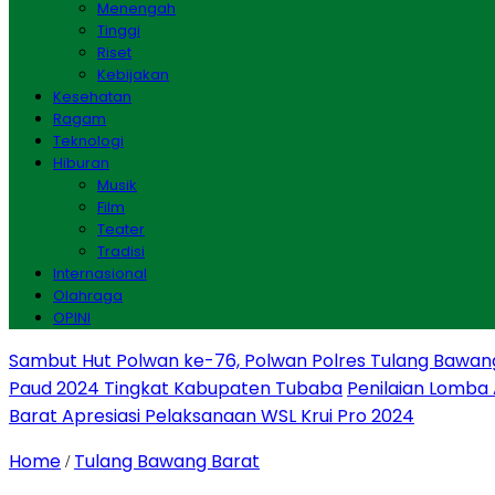
Menengah
Tinggi
Riset
Kebijakan
Kesehatan
Ragam
Teknologi
Hiburan
Musik
Film
Teater
Tradisi
Internasional
Olahraga
OPINI
Sambut Hut Polwan ke-76, Polwan Polres Tulang Bawan
Paud 2024 Tingkat Kabupaten Tubaba
Penilaian Lomba
Barat Apresiasi Pelaksanaan WSL Krui Pro 2024
Home
Tulang Bawang Barat
/