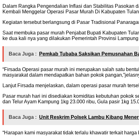
Dalam Rangka Pengendalian Inflasi dan Stabilitas Pasokan 
Kembali Menggelar Operasi Pasar Murah Di Kabupaten Tula
Kegiatan tersebut berlangsung di Pasar Tradisional Panara
Saat membuka pasar murah Penjabat Bupati Kabupaten Tulang
ke dua kali nya yang dilakukan Pemerintah Provinsi Lampun
Baca Juga :
Pemkab Tubaba Saksikan Pemusnahan Bara
“Firsada Operasi pasar murah ini merupakan salah satu bentu
masyarakat dalam mendapatkan bahan pokok pangan,”jelasn
Lanjut Firsada menjelaskan, dalam operasi pasar murah ters
Pasar murah hari ini disediakan komiditas kebutuhan pokok s
dan Telur Ayam Kampung 1kg 23.000 ribu, Gula pasir 1kg 15.
Baca Juga :
Unit Reskrim Polsek Lambu Kibang Mener
“Harapan kami masyarakat tidak terlalu khawatir terkait har