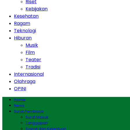
Riset
Kebijakan
Kesehatan
Ragam
Teknologi
Hiburan
Musik
Film
Teater
Tradisi
Internasional
Olahraga
OPINI
Home
News
Surat Pembaca
Surat Masuk
Tanggapan
Syarat dan Ketentuan