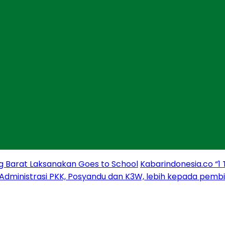
g Barat Laksanakan Goes to School
Kabarindonesia.co “1
 Administrasi PKK, Posyandu dan K3W, lebih kepada pem