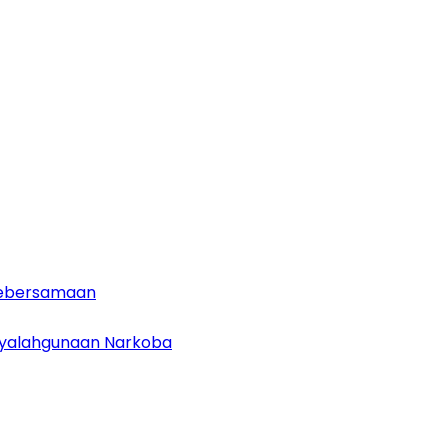
 Kebersamaan
enyalahgunaan Narkoba