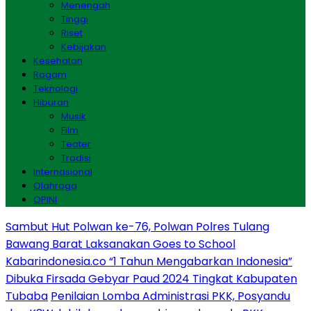
Menengah
Tinggi
Riset
Kebijakan
Kesehatan
Ragam
Teknologi
Hiburan
Musik
Film
Teater
Tradisi
Internasional
Olahraga
OPINI
Sambut Hut Polwan ke-76, Polwan Polres Tulang
Bawang Barat Laksanakan Goes to School
Kabarindonesia.co “1 Tahun Mengabarkan Indonesia”
Dibuka Firsada Gebyar Paud 2024 Tingkat Kabupaten
Tubaba
Penilaian Lomba Administrasi PKK, Posyandu