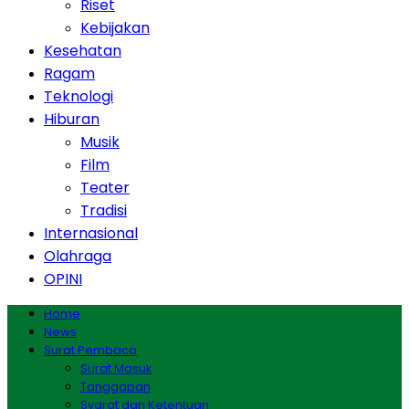
Riset
Kebijakan
Kesehatan
Ragam
Teknologi
Hiburan
Musik
Film
Teater
Tradisi
Internasional
Olahraga
OPINI
Home
News
Surat Pembaca
Surat Masuk
Tanggapan
Syarat dan Ketentuan