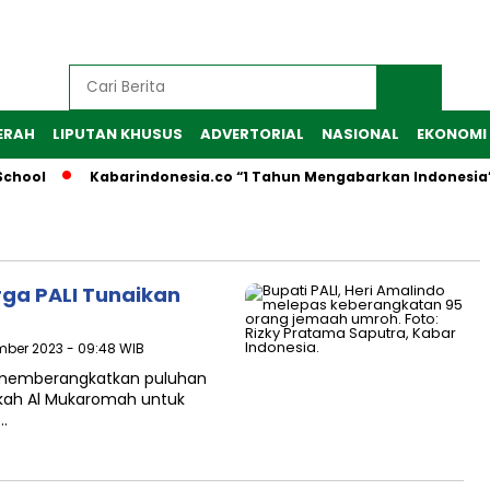
ERAH
LIPUTAN KHUSUS
ADVERTORIAL
NASIONAL
EKONOMI
chool
Kabarindonesia.co “1 Tahun Mengabarkan Indonesia”
rga PALI Tunaikan
ember 2023 - 09:48 WIB
li memberangkatkan puluhan
kkah Al Mukaromah untuk
…