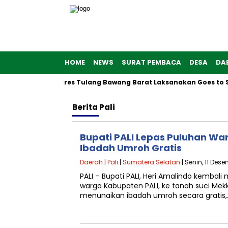
HOME
NEWS
SURAT PEMBACA
DESA
DA
e-76, Polwan Polres Tulang Bawang Barat Laksanakan Goes to S
Berita
Pali
Bupati PALI Lepas Puluhan Wa
Ibadah Umroh Gratis
Daerah
|
Pali
|
Sumatera Selatan
| Senin, 11 Des
PALI – Bupati PALI, Heri Amalindo kemba
warga Kabupaten PALI, ke tanah suci Me
menunaikan ibadah umroh secara gratis,