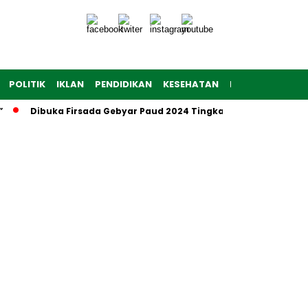
POLITIK
IKLAN
PENDIDIKAN
KESEHATAN
RAGAM
TEKNO
Dibuka Firsada Gebyar Paud 2024 Tingkat Kabupaten Tuba