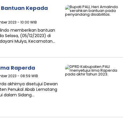
ri Bantuan Kepada
mber 2023 - 10:00 WIB
Amalindo memberikan bantuan
a Selasa, (05/12/2023) di
ndayani Mulya, Kecamatan…
Lima Raperda
mber 2023 - 08:59 WIB
rda akhirnya disetujui Dewan
aten Penukal Abab Lematang
ujui dalam Sidang…