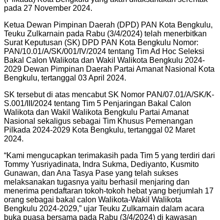
pada 27 November 2024.
Ketua Dewan Pimpinan Daerah (DPD) PAN Kota Bengkulu,
Teuku Zulkarnain pada Rabu (3/4/2024) telah menerbitkan
Surat Keputusan (SK) DPD PAN Kota Bengkulu Nomor:
PAN/10.01/A/SK/001/IV/2024 tentang Tim Ad Hoc Seleksi
Bakal Calon Walikota dan Wakil Walikota Bengkulu 2024-
2029 Dewan Pimpinan Daerah Partai Amanat Nasional Kota
Bengkulu, tertanggal 03 April 2024.
SK tersebut di atas mencabut SK Nomor PAN/07.01/A/SK/K-
S.001/III/2024 tentang Tim 5 Penjaringan Bakal Calon
Walikota dan Wakil Walikota Bengkulu Partai Amanat
Nasional sekaligus sebagai Tim Khusus Pemenangan
Pilkada 2024-2029 Kota Bengkulu, tertanggal 02 Maret
2024.
“Kami mengucapkan terimakasih pada Tim 5 yang terdiri dari
Tommy Yusriyadinata, Indra Sukma, Dediyanto, Kusmito
Gunawan, dan Ana Tasya Pase yang telah sukses
melaksanakan tugasnya yaitu berhasil menjaring dan
menerima pendaftaran tokoh-tokoh hebat yang berjumlah 17
orang sebagai bakal calon Walikota-Wakil Walikota
Bengkulu 2024-2029,” ujar Teuku Zulkarnain dalam acara
buka puasa bersama pada Rabu (3/4/2024) di kawasan