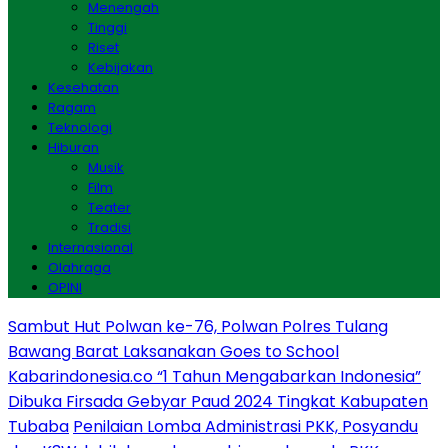
Menengah
Tinggi
Riset
Kebijakan
Kesehatan
Ragam
Teknologi
Hiburan
Musik
Film
Teater
Tradisi
Internasional
Olahraga
OPINI
Sambut Hut Polwan ke-76, Polwan Polres Tulang
Bawang Barat Laksanakan Goes to School
Kabarindonesia.co “1 Tahun Mengabarkan Indonesia”
Dibuka Firsada Gebyar Paud 2024 Tingkat Kabupaten
Tubaba
Penilaian Lomba Administrasi PKK, Posyandu