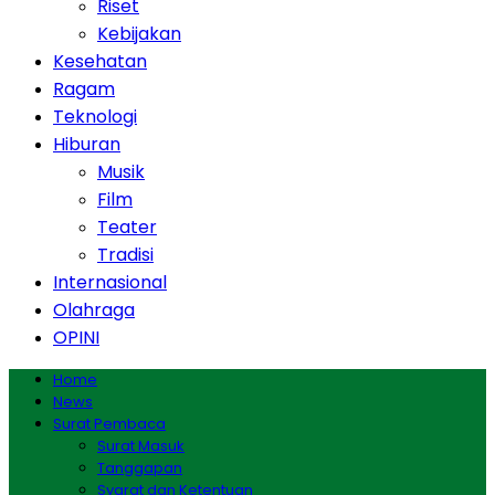
Riset
Kebijakan
Kesehatan
Ragam
Teknologi
Hiburan
Musik
Film
Teater
Tradisi
Internasional
Olahraga
OPINI
Home
News
Surat Pembaca
Surat Masuk
Tanggapan
Syarat dan Ketentuan