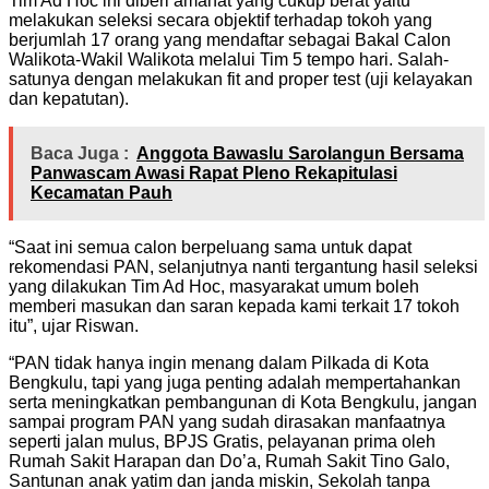
Tim Ad Hoc ini diberi amanat yang cukup berat yaitu
melakukan seleksi secara objektif terhadap tokoh yang
berjumlah 17 orang yang mendaftar sebagai Bakal Calon
Walikota-Wakil Walikota melalui Tim 5 tempo hari. Salah-
satunya dengan melakukan fit and proper test (uji kelayakan
dan kepatutan).
Baca Juga :
Anggota Bawaslu Sarolangun Bersama
Panwascam Awasi Rapat Pleno Rekapitulasi
Kecamatan Pauh
“Saat ini semua calon berpeluang sama untuk dapat
rekomendasi PAN, selanjutnya nanti tergantung hasil seleksi
yang dilakukan Tim Ad Hoc, masyarakat umum boleh
memberi masukan dan saran kepada kami terkait 17 tokoh
itu”, ujar Riswan.
“PAN tidak hanya ingin menang dalam Pilkada di Kota
Bengkulu, tapi yang juga penting adalah mempertahankan
serta meningkatkan pembangunan di Kota Bengkulu, jangan
sampai program PAN yang sudah dirasakan manfaatnya
seperti jalan mulus, BPJS Gratis, pelayanan prima oleh
Rumah Sakit Harapan dan Do’a, Rumah Sakit Tino Galo,
Santunan anak yatim dan janda miskin, Sekolah tanpa