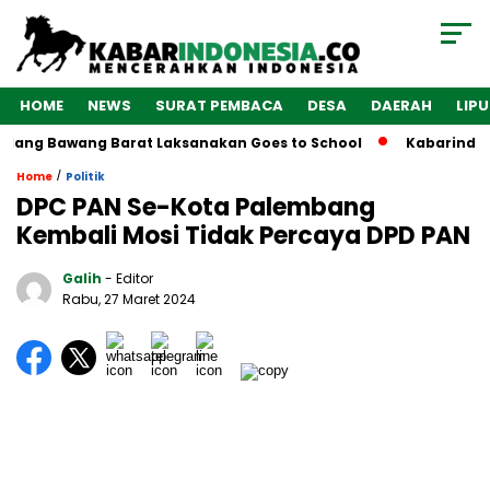
HOME
NEWS
SURAT PEMBACA
DESA
DAERAH
LIP
lang Bawang Barat Laksanakan Goes to School
Kabarindones
/
Home
Politik
DPC PAN Se-Kota Palembang
Kembali Mosi Tidak Percaya DPD PAN
Galih
- Editor
Rabu, 27 Maret 2024