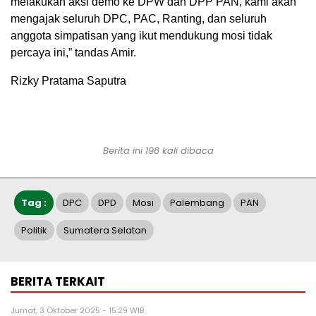
melakukan aksi demo ke DPW dan DPP PAN, kami akan
mengajak seluruh DPC, PAC, Ranting, dan seluruh
anggota simpatisan yang ikut mendukung mosi tidak
percaya ini,” tandas Amir.
Rizky Pratama Saputra
Berita ini 198 kali dibaca
Tag :
DPC
DPD
Mosi
Palembang
PAN
Politik
Sumatera Selatan
BERITA TERKAIT
Jumat, 3 Oktober 2025 - 15:29 WIB