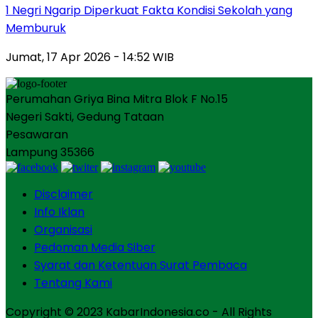
1 Negri Ngarip Diperkuat Fakta Kondisi Sekolah yang
Memburuk
Jumat, 17 Apr 2026 - 14:52 WIB
Perumahan Griya Bina Mitra Blok F No.15
Negeri Sakti, Gedung Tataan
Pesawaran
Lampung 35366
Disclaimer
Info Iklan
Organisasi
Pedoman Media Siber
Syarat dan Ketentuan Surat Pembaca
Tentang Kami
Copyright © 2023 KabarIndonesia.co - All Rights