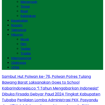
Menengah
Tinggi
Riset
Kebijakan
Kesehatan
Ragam
Teknologi
Hiburan
Musik
Film
Teater
Tradisi
Internasional
Olahraga
OPINI
Sambut Hut Polwan ke-76, Polwan Polres Tulang
Bawang Barat Laksanakan Goes to School
Kabarindonesia.co “1 Tahun Mengabarkan Indonesia”
Dibuka Firsada Gebyar Paud 2024 Tingkat Kabupaten
Tubaba
Penilaian Lomba Administrasi PKK, Posyandu