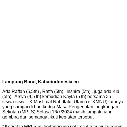
Lampung Barat, Kabarindonesia.co
Ada Raffan (5,5th) , Raffa (5th) , Inshira (5th) , juga ada Kia
(5th) , Arsya (4,5 th) kemudian Kayla (5 th) bersama 35
siswa-siswi TK Muslimat Nahdlatul Ulama (TKMNU) lainnya
yang sampai di hari kedua Masa Pengenalan Lingkungan
Sekolah (MPLS) Selasa 16/7/2024 masih tampak riang
gembira dan semangat ikuti kegiatan tersebut.
” Kegiatan MPLS ini berlangsung selama 4 hari mulai Senin