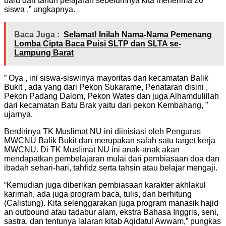
baru dari tahun pelajaran sebelumnya kita menerima 20
siswa ,” ungkapnya.
Baca Juga :
Selamat! Inilah Nama-Nama Pemenang
Lomba Cipta Baca Puisi SLTP dan SLTA se-
Lampung Barat
” Oya , ini siswa-siswinya mayoritas dari kecamatan Balik
Bukit , ada yang dari Pekon Sukarame, Penataran disini ,
Pekon Padang Dalom, Pekon Wates dan juga Alhamdulillah
dari kecamatan Batu Brak yaitu dari pekon Kembahang, ”
ujarnya.
Berdirinya TK Muslimat NU ini diinisiasi oleh Pengurus
MWCNU Balik Bukit dan merupakan salah satu target kerja
MWCNU. Di TK Muslimat NU ini anak-anak akan
mendapatkan pembelajaran mulai dari pembiasaan doa dan
ibadah sehari-hari, tahfidz serta tahsin atau belajar mengaji.
“Kemudian juga diberikan pembiasaan karakter akhlakul
karimah, ada juga program baca, tulis, dan berhitung
(Calistung). Kita selenggarakan juga program manasik hajid
an outbound atau tadabur alam, ekstra Bahasa Inggris, seni,
sastra, dan tentunya lalaran kitab Aqidatul Awwam,” pungkas