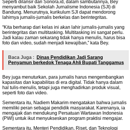
Seperti dilansir dari Sonora.id, dalam sambutannya, Bey
menyambut baik Sekolah Jurnalisme Indonesia (SJI) di
Bandung. Menurutnya, kurikulum SJI dapat mendorong
lahirnya jurnalis-jurnalis berkelas dan berintegritas.
“Kita berharap dari kelas ini akan lahir jurnalis-jurnalis yang
berintegritas dan multitasking. Multitasking ini sangat perlu.
Jadi kalau zaman sekarang tidak hanya menulis, harus bisa
foto dan video, sudah menjadi kewajiban,” kata Bey.
Baca Juga :
Dinas Pendidikan Jadi Sarang
Penyamun berkedok Tenaga Ahli Bupati Tanggamus
Bey juga menuturkan, para jurnalis harus mengembangkan
kapasitas dan kapabilitas di era digital. Tidak hanya dalam
hal tulis-menulis, tetapi juga menghadirkan produk visual,
seperti foto dan video.
Sementara itu, Nadiem Makarim mengatakan bahwa jurnalis
memiliki peran sebagai pendidik masyarakat. Karenanya, ia
mengajak dan mendukung Persatuan Wartawan Indonesia
(PWI) untuk ikut menyukseskan program praktisi mengajar.
Sementara itu, Menteri Pendidikan, Riset, dan Teknologi