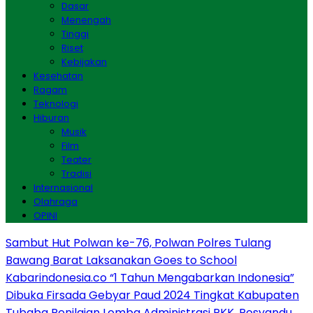
Dasar
Menengah
Tinggi
Riset
Kebijakan
Kesehatan
Ragam
Teknologi
Hiburan
Musik
Film
Teater
Tradisi
Internasional
Olahraga
OPINI
Sambut Hut Polwan ke-76, Polwan Polres Tulang
Bawang Barat Laksanakan Goes to School
Kabarindonesia.co “1 Tahun Mengabarkan Indonesia”
Dibuka Firsada Gebyar Paud 2024 Tingkat Kabupaten
Tubaba
Penilaian Lomba Administrasi PKK, Posyandu