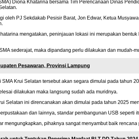
MA) Diona Khatarina bersama Tim Perencanaan Dinas Pendidi
Selatan.
gi oleh PJ Sekdakab Pesisir Barat, Jon Edwar, Ketua Musyawa
n.
atarina mengatakan, peninjauan lokasi ini merupakan bentuk
 SMA sederajat, maka dipandang perlu dilakukan dan mudah-mu
bupaten Pesawaran, Provinsi Lampung
 SMA Krui Selatan tersebut akan segara dimulai pada tahun 202
elesai dilakukan maka langsung sudah ada muridnya.
 Selatan ini direncanakan akan dimulai pada tahun 2025 me
 perpustakaan dan lainnya, standar pembangunan USB seperti itu
dwar mengungkapkan, pihaknya sangat menyambut baik rencana 
rah untuk Tentukan Penerima Manfaat BLT DD Tahun 2024