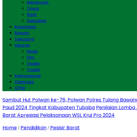
Menengah
Tinggi
Riset
Kebijakan
Kesehatan
Ragam
Teknologi
Hiburan
Musik
Film
Teater
Tradisi
Internasional
Olahraga
OPINI
Sambut Hut Polwan ke-76, Polwan Polres Tulang Bawan
Paud 2024 Tingkat Kabupaten Tubaba
Penilaian Lomba
Barat Apresiasi Pelaksanaan WSL Krui Pro 2024
Home
Pendidikan
Pesisir Barat
/
/