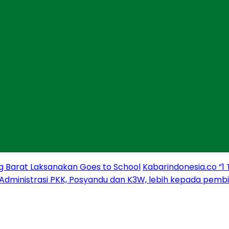
g Barat Laksanakan Goes to School
Kabarindonesia.co “1
 Administrasi PKK, Posyandu dan K3W, lebih kepada pem