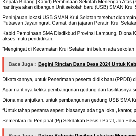
Kepala Bidang (Kabid) Pembinaan Sekolah Menengah Atas (S
nantinya akan dibangun Unit sekolah baru (USB) SMAN Krui 
Peninjauan lokasi USB SMAN Krui Selatan tersebut didampin
Putrawan Jayaningrat, Camat, dan jajaran Peratin Krui Selata
Kabid Pembinaan SMA Disdikbud Provinsi Lampung, Diona Kh
akses mutu pendidikan.
“Mengingat di Kecamatan Krui Selatan ini belum ada sekolah
Baca Juga :
Begini Rincian Dana Desa 2024 Untuk Ka
Dikatakannya, untuk Penerimaan peserta didik baru (PPDB) di
Agar nantinya ketika pembangunan gedung dan fasilitasnya s
Diona melanjutkan, untuk pembangunan gedung USB SMA Krui
“Untuk tahap pertama seperti biasanya ada tiga lokal, kantor,
Sementara itu Penjabat (Pj) Sekdakab Pesisir Barat, Jon E
Baca Juga :
Pekon Baturaja Pesibar Lakukan Musyawa