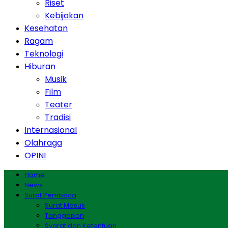
Riset
Kebijakan
Kesehatan
Ragam
Teknologi
Hiburan
Musik
Film
Teater
Tradisi
Internasional
Olahraga
OPINI
Home
News
Surat Pembaca
Surat Masuk
Tanggapan
Syarat dan Ketentuan