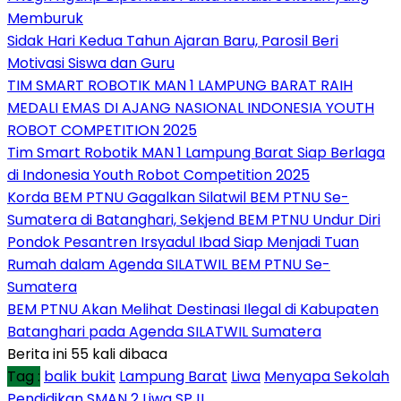
Memburuk
Sidak Hari Kedua Tahun Ajaran Baru, Parosil Beri
Motivasi Siswa dan Guru
TIM SMART ROBOTIK MAN 1 LAMPUNG BARAT RAIH
MEDALI EMAS DI AJANG NASIONAL INDONESIA YOUTH
ROBOT COMPETITION 2025
Tim Smart Robotik MAN 1 Lampung Barat Siap Berlaga
di Indonesia Youth Robot Competition 2025
Korda BEM PTNU Gagalkan Silatwil BEM PTNU Se-
Sumatera di Batanghari, Sekjend BEM PTNU Undur Diri
Pondok Pesantren Irsyadul Ibad Siap Menjadi Tuan
Rumah dalam Agenda SILATWIL BEM PTNU Se-
Sumatera
BEM PTNU Akan Melihat Destinasi Ilegal di Kabupaten
Batanghari pada Agenda SILATWIL Sumatera
Berita ini 55 kali dibaca
Tag :
balik bukit
Lampung Barat
Liwa
Menyapa Sekolah
Pendidikan
SMAN 2 Liwa
SPJI