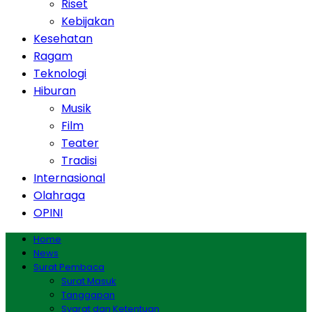
Riset
Kebijakan
Kesehatan
Ragam
Teknologi
Hiburan
Musik
Film
Teater
Tradisi
Internasional
Olahraga
OPINI
Home
News
Surat Pembaca
Surat Masuk
Tanggapan
Syarat dan Ketentuan