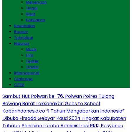
Menengah
Tinggi
Riset
Kebijakan
Kesehatan
Ragam
Teknologi
Hiburan
Musik
Film
Teater
Tradisi
Internasional
Olahraga
OPINI
Sambut Hut Polwan ke-76, Polwan Polres Tulang
Bawang Barat Laksanakan Goes to School
Kabarindonesia.co “1 Tahun Mengabarkan Indonesia”
Dibuka Firsada Gebyar Paud 2024 Tingkat Kabupaten
Tubaba
Penilaian Lomba Administrasi PKK, Posyandu