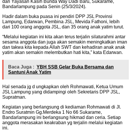
dari Yayasan Kasih Bunda Way Dadi Baru, Sukarame,
Bandarlampung pada Senin (25/3/2024).
Hadir dalam buka puasa ini pendiri DPP JSL Provinsi
Lampung, Edarwan, Pembina JSL, Mevida Fathoni, lebih
dari 100 orang anggota JSL, dan 35 orang anak yatim turut.
“Melalui kegiatan ini kita akan terus terjalin silaturahmi antar
sesama anggota dan juga akan semakin meningkatkan iman
dan takwa kita kepada Allah SWT dan kehadiran anak anak
yatim akan semakin melembutkan hati kita,” kata Edarwan.
Baca Juga :
YBH SSB Gelar Buka Bersama dan
Santuni Anak Yatim
Hal senada jg d ungkapkan oleh Rohmawati, Ketua Umum
JSL Lampung yang didampingi oleh Sekretaris DPP JSL,
Supratman.
Kegiatan yang berlangsung di kediaman Rohmawati di Jl.
Endro Suratmin Gg.Merdeka 1 No 66 Sukarame,
Bandarlampung ini berlangsung hikmad dan ceria. Setiap
anggota merasakan keakraban yg terjalin melalui kegiatan
ini.