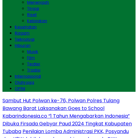
Menengah
Tinggi
Riset
Kebijakan
Kesehatan
Ragam
Teknologi
Hiburan
Musik
Film
Teater
Tradisi
Internasional
Olahraga
OPINI
Sambut Hut Polwan ke-76, Polwan Polres Tulang
Bawang Barat Laksanakan Goes to School
Kabarindonesia.co “1 Tahun Mengabarkan Indonesia”
Dibuka Firsada Gebyar Paud 2024 Tingkat Kabupaten
Tubaba
Penilaian Lomba Administrasi PKK, Posyandu