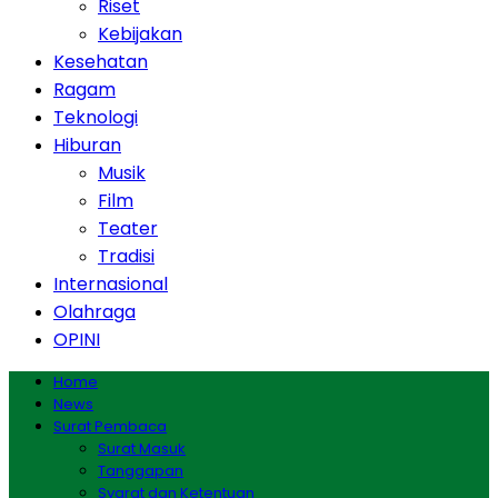
Riset
Kebijakan
Kesehatan
Ragam
Teknologi
Hiburan
Musik
Film
Teater
Tradisi
Internasional
Olahraga
OPINI
Home
News
Surat Pembaca
Surat Masuk
Tanggapan
Syarat dan Ketentuan