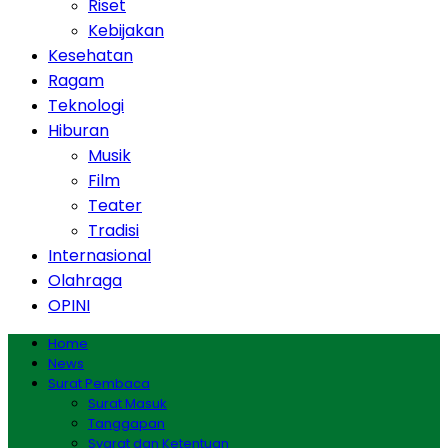
Riset
Kebijakan
Kesehatan
Ragam
Teknologi
Hiburan
Musik
Film
Teater
Tradisi
Internasional
Olahraga
OPINI
Home
News
Surat Pembaca
Surat Masuk
Tanggapan
Syarat dan Ketentuan