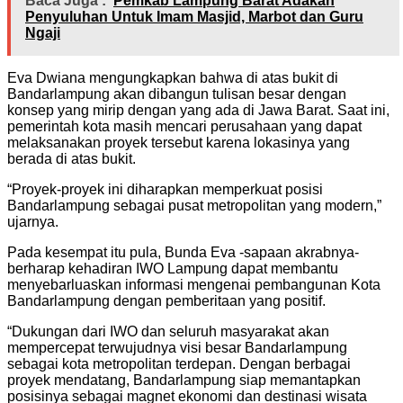
Baca Juga :
Pemkab Lampung Barat Adakan
Penyuluhan Untuk Imam Masjid, Marbot dan Guru
Ngaji
Eva Dwiana mengungkapkan bahwa di atas bukit di
Bandarlampung akan dibangun tulisan besar dengan
konsep yang mirip dengan yang ada di Jawa Barat. Saat ini,
pemerintah kota masih mencari perusahaan yang dapat
melaksanakan proyek tersebut karena lokasinya yang
berada di atas bukit.
“Proyek-proyek ini diharapkan memperkuat posisi
Bandarlampung sebagai pusat metropolitan yang modern,”
ujarnya.
Pada kesempat itu pula, Bunda Eva -sapaan akrabnya-
berharap kehadiran IWO Lampung dapat membantu
menyebarluaskan informasi mengenai pembangunan Kota
Bandarlampung dengan pemberitaan yang positif.
“Dukungan dari IWO dan seluruh masyarakat akan
mempercepat terwujudnya visi besar Bandarlampung
sebagai kota metropolitan terdepan. Dengan berbagai
proyek mendatang, Bandarlampung siap memantapkan
posisinya sebagai magnet ekonomi dan destinasi wisata