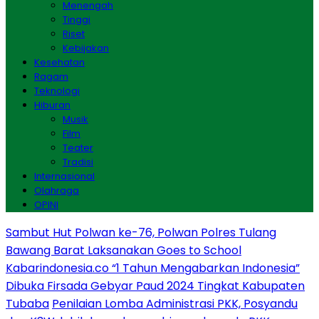
Menengah
Tinggi
Riset
Kebijakan
Kesehatan
Ragam
Teknologi
Hiburan
Musik
Film
Teater
Tradisi
Internasional
Olahraga
OPINI
Sambut Hut Polwan ke-76, Polwan Polres Tulang
Bawang Barat Laksanakan Goes to School
Kabarindonesia.co “1 Tahun Mengabarkan Indonesia”
Dibuka Firsada Gebyar Paud 2024 Tingkat Kabupaten
Tubaba
Penilaian Lomba Administrasi PKK, Posyandu