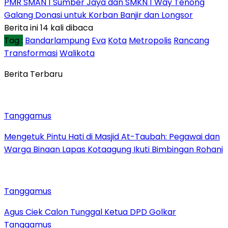
PMR SMAN 1 Sumber Jaya dan SMKN 1 Way Tenong
Galang Donasi untuk Korban Banjir dan Longsor
Berita ini 14 kali dibaca
Tag :
Bandarlampung
Eva
Kota
Metropolis
Rancang
Transformasi
Walikota
Berita Terbaru
Tanggamus
Mengetuk Pintu Hati di Masjid At-Taubah: Pegawai dan
Warga Binaan Lapas Kotaagung Ikuti Bimbingan Rohani
Tanggamus
Agus Ciek Calon Tunggal Ketua DPD Golkar
Tanggamus