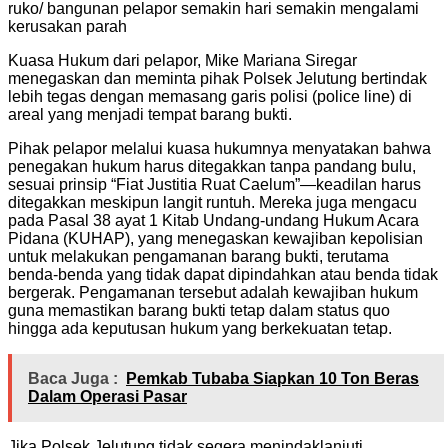
ruko/ bangunan pelapor semakin hari semakin mengalami
kerusakan parah
Kuasa Hukum dari pelapor, Mike Mariana Siregar
menegaskan dan meminta pihak Polsek Jelutung bertindak
lebih tegas dengan memasang garis polisi (police line) di
areal yang menjadi tempat barang bukti.
Pihak pelapor melalui kuasa hukumnya menyatakan bahwa
penegakan hukum harus ditegakkan tanpa pandang bulu,
sesuai prinsip “Fiat Justitia Ruat Caelum”—keadilan harus
ditegakkan meskipun langit runtuh. Mereka juga mengacu
pada Pasal 38 ayat 1 Kitab Undang-undang Hukum Acara
Pidana (KUHAP), yang menegaskan kewajiban kepolisian
untuk melakukan pengamanan barang bukti, terutama
benda-benda yang tidak dapat dipindahkan atau benda tidak
bergerak. Pengamanan tersebut adalah kewajiban hukum
guna memastikan barang bukti tetap dalam status quo
hingga ada keputusan hukum yang berkekuatan tetap.
Baca Juga :
Pemkab Tubaba Siapkan 10 Ton Beras
Dalam Operasi Pasar
Jika Polsek Jelutung tidak segera menindaklanjuti