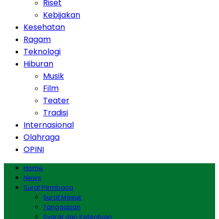
Riset
Kebijakan
Kesehatan
Ragam
Teknologi
Hiburan
Musik
Film
Teater
Tradisi
Internasional
Olahraga
OPINI
Home
News
Surat Pembaca
Surat Masuk
Tanggapan
Syarat dan Ketentuan