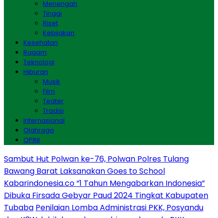
Menengah
Tinggi
Riset
Kebijakan
Kesehatan
Ragam
Teknologi
Hiburan
Musik
Film
Teater
Tradisi
Internasional
Olahraga
OPINI
Sambut Hut Polwan ke-76, Polwan Polres Tulang
Bawang Barat Laksanakan Goes to School
Kabarindonesia.co “1 Tahun Mengabarkan Indonesia”
Dibuka Firsada Gebyar Paud 2024 Tingkat Kabupaten
Tubaba
Penilaian Lomba Administrasi PKK, Posyandu