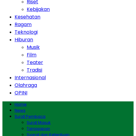
Riset
Kebijakan
Kesehatan
Ragam
Teknologi
Hiburan
Musik
Film
Teater
Tradisi
Internasional
Olahraga
OPINI
Home
News
Surat Pembaca
Surat Masuk
Tanggapan
Syarat dan Ketentuan