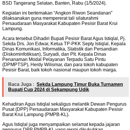
BSD Tangerang Selatan, Banten, Rabu (1/5/2024).
Kegiatan ini bertemakan “Angkon Riwon Seandanan”
dilaksanakan guna mempererat tali silaturahmi
Persaudaraan Masyarakat Kabupaten Pesisir Barat Krui
Lampung.
Acara tersebut Dihadiri Bupati Pesisir Barat Agus Istiqlal, Pj.
Sekda Drs. Jon Edwar, Ketua TP-PKK Septy Istiqlal, Kepala
Dinas Komunikasi, Informatika, Statistik dan Persandian
(Diskominfotiksan), Suryadi, dan Plt. Kepala Dinas
Penanaman Modal Pelayanan Terpadu Satu Pintu
(DPMPTSP), Herdy Wilismar, dan para tokoh kabupaten
Pesisir Barat, baik tokoh nasional maupun tokoh marga.
Baca Juga :
Sekda Lampung Timur Buka Turnamen
Bupati Cup 2024 di Sekampung Udik
Kehadiran Agus Istiqlal sekaligus melantik Dewan Pengurus
Pusat (DPP) Persaudaraan Masyarakat Kabupaten Pesisir
Barat Krui Lampung (PMPB-KL).
Agus Istiqlal juga menyampaikan selamat kepada jajaran
pengurus DPP PMPB-KL yang resmi dikukuhkan.