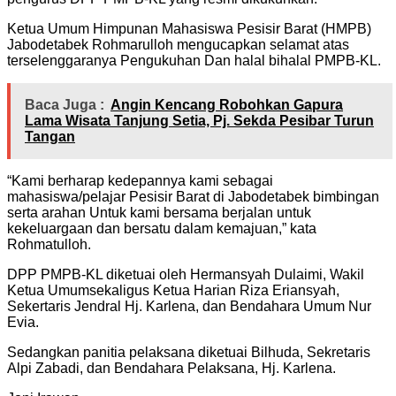
Ketua Umum Himpunan Mahasiswa Pesisir Barat (HMPB)
Jabodetabek Rohmarulloh mengucapkan selamat atas
terselenggaranya Pengukuhan Dan halal bihalal PMPB-KL.
Baca Juga :
Angin Kencang Robohkan Gapura
Lama Wisata Tanjung Setia, Pj. Sekda Pesibar Turun
Tangan
“Kami berharap kedepannya kami sebagai
mahasiswa/pelajar Pesisir Barat di Jabodetabek bimbingan
serta arahan Untuk kami bersama berjalan untuk
kekeluargaan dan bersatu dalam kemajuan,” kata
Rohmatulloh.
DPP PMPB-KL diketuai oleh Hermansyah Dulaimi, Wakil
Ketua Umumsekaligus Ketua Harian Riza Eriansyah,
Sekertaris Jendral Hj. Karlena, dan Bendahara Umum Nur
Evia.
Sedangkan panitia pelaksana diketuai Bilhuda, Sekretaris
Alpi Zabadi, dan Bendahara Pelaksana, Hj. Karlena.