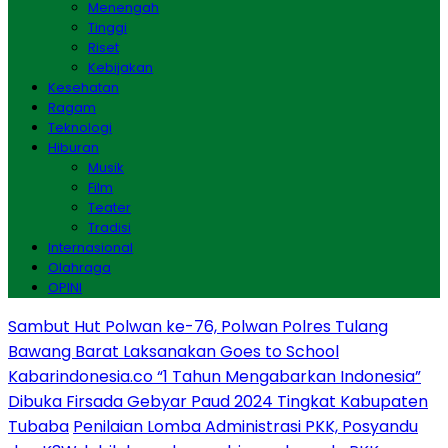
Menengah
Tinggi
Riset
Kebijakan
Kesehatan
Ragam
Teknologi
Hiburan
Musik
Film
Teater
Tradisi
Internasional
Olahraga
OPINI
Sambut Hut Polwan ke-76, Polwan Polres Tulang
Bawang Barat Laksanakan Goes to School
Kabarindonesia.co “1 Tahun Mengabarkan Indonesia”
Dibuka Firsada Gebyar Paud 2024 Tingkat Kabupaten
Tubaba
Penilaian Lomba Administrasi PKK, Posyandu