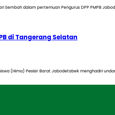
B di Tangerang Selatan
swa (Hima) Pesisir Barat Jabodetabek menghadiri undang