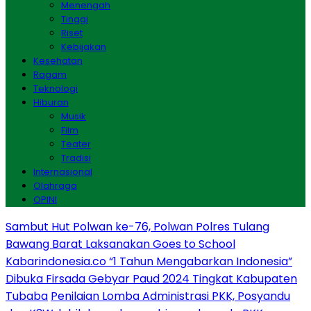
Menengah
Tinggi
Riset
Kebijakan
Kesehatan
Ragam
Teknologi
Hiburan
Musik
Film
Teater
Tradisi
Internasional
Olahraga
OPINI
Sambut Hut Polwan ke-76, Polwan Polres Tulang
Bawang Barat Laksanakan Goes to School
Kabarindonesia.co “1 Tahun Mengabarkan Indonesia”
Dibuka Firsada Gebyar Paud 2024 Tingkat Kabupaten
Tubaba
Penilaian Lomba Administrasi PKK, Posyandu