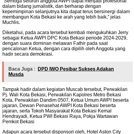
“Semoga seluruh anggota AWPI dapat menjadi profesional
dalam bidang jurnalistik, dan berharap dengan
kepemimpinan selanjutnya kita dapat terus bersinergi dalam
membangun Kota Bekasi ke arah yang lebih baik,” jelas
Muchlis.
Diketahui, pada acara tersebut kembali mengukuhkan Jerry
sebagai Ketua AWPI DPC Kota Bekasi periode 2024-2029,
dengan suara dominan melawan Fathir pada saat
pencalonan Ketua, dengan cara dipilih oleh Anggota yang
hadir secara demokrasi.
Baca Juga :
DPD IWO Pesibar Sukses Adakan
Musda
Tampak hadir dalam kegiatan Muscab tersebut, Perwakilan
Pj. Wali Kota Bekasi, Perwakilan Kapolres Metro Bekasi
Kota, Perwakilan Dandim 0507, Ketua Umum AWPI beserta
jajaran, Dewan Penasehat AWPI Kota Bekasi beserta
jajaran, serta Tokoh Masyarakat Kota Bekasi Kemal
Hendrayadi, Ketua PWI Bekasi Raya, Pokja Wartawan
Pemkot Bekasi
Adapun acara tersebut disponsori oleh, Hotel Aston City