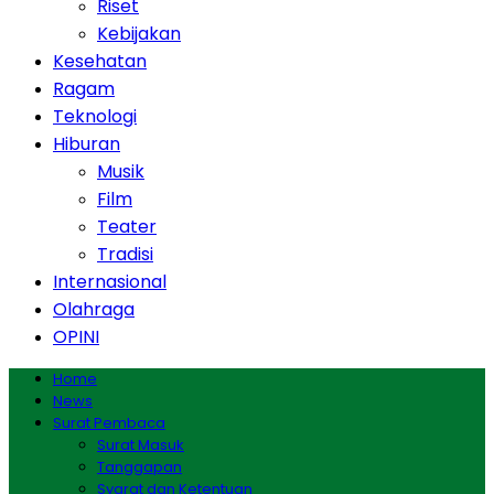
Riset
Kebijakan
Kesehatan
Ragam
Teknologi
Hiburan
Musik
Film
Teater
Tradisi
Internasional
Olahraga
OPINI
Home
News
Surat Pembaca
Surat Masuk
Tanggapan
Syarat dan Ketentuan