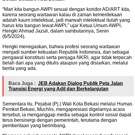
“Mari kita bangun AWPI sesuai dengan koridor AD/ART kita,
karena seorang wartawan kalau di zaman kemerdekaan
adalah kaum intelektual, jadi marwah intelektual itulah yang
harus kita bangun lewat AWPI,” ujar Ketua Umum AWPI,
Hengki Ahmad Jazuli, dalam sambutannya, Senin
(6/5/2024).
Hengki menegaskan, bahwa profesi seorang wartawan
menjadi sumber kekuatan Republik Indonesia, dan sebagai
pengawal konstitusi serta penjaga NKRI, agar tidak terpecah
belah dari apa yang ditulis ataupun yang disiarkan, melalui
berita yang ada.
Baca Juga :
JEB Adakan Dialog Publik Peta Jalan
Transisi Energi yang Adil dan Berkelanjutan
Sementara itu, Pejabat (Pj.) Wali Kota Bekasi melalui Humas
Pemkot Bekasi, Muchlis, mengapresiasi digelarnya acara
tersebut, ia menganggap media sebagai kontrol sosial dapat
terus bersinergi dengan pemerintah, terutama dengan
pemberitaan yang berimbang.