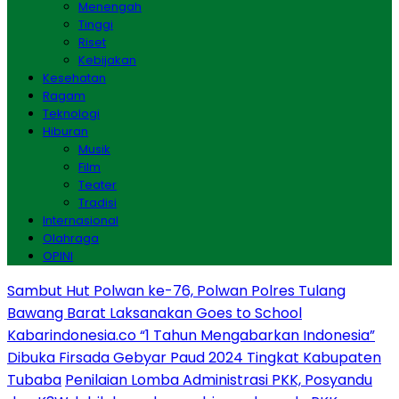
Menengah
Tinggi
Riset
Kebijakan
Kesehatan
Ragam
Teknologi
Hiburan
Musik
Film
Teater
Tradisi
Internasional
Olahraga
OPINI
Sambut Hut Polwan ke-76, Polwan Polres Tulang
Bawang Barat Laksanakan Goes to School
Kabarindonesia.co “1 Tahun Mengabarkan Indonesia”
Dibuka Firsada Gebyar Paud 2024 Tingkat Kabupaten
Tubaba
Penilaian Lomba Administrasi PKK, Posyandu