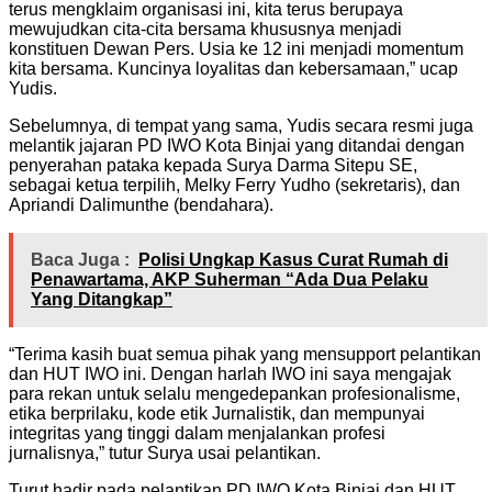
terus mengklaim organisasi ini, kita terus berupaya
mewujudkan cita-cita bersama khususnya menjadi
konstituen Dewan Pers. Usia ke 12 ini menjadi momentum
kita bersama. Kuncinya loyalitas dan kebersamaan,” ucap
Yudis.
Sebelumnya, di tempat yang sama, Yudis secara resmi juga
melantik jajaran PD IWO Kota Binjai yang ditandai dengan
penyerahan pataka kepada Surya Darma Sitepu SE,
sebagai ketua terpilih, Melky Ferry Yudho (sekretaris), dan
Apriandi Dalimunthe (bendahara).
Baca Juga :
Polisi Ungkap Kasus Curat Rumah di
Penawartama, AKP Suherman “Ada Dua Pelaku
Yang Ditangkap”
“Terima kasih buat semua pihak yang mensupport pelantikan
dan HUT IWO ini. Dengan harlah IWO ini saya mengajak
para rekan untuk selalu mengedepankan profesionalisme,
etika berprilaku, kode etik Jurnalistik, dan mempunyai
integritas yang tinggi dalam menjalankan profesi
jurnalisnya,” tutur Surya usai pelantikan.
Turut hadir pada pelantikan PD IWO Kota Binjai dan HUT