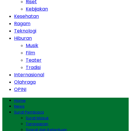
Riset
Kebijakan
Kesehatan
Ragam
Teknologi
Hiburan
Musik
Film
Teater
Tradisi
Internasional
Olahraga
OPINI
Home
News
Surat Pembaca
Surat Masuk
Tanggapan
Syarat dan Ketentuan