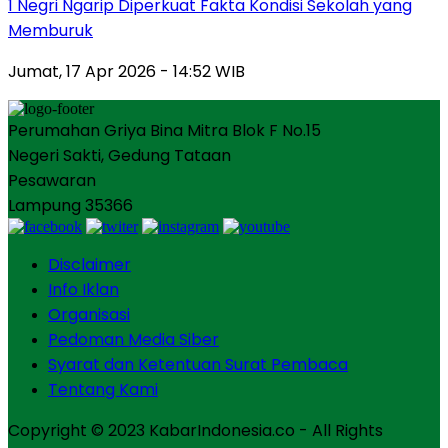
1 Negri Ngarip Diperkuat Fakta Kondisi Sekolah yang
Memburuk
Jumat, 17 Apr 2026 - 14:52 WIB
Perumahan Griya Bina Mitra Blok F No.15
Negeri Sakti, Gedung Tataan
Pesawaran
Lampung 35366
Disclaimer
Info Iklan
Organisasi
Pedoman Media Siber
Syarat dan Ketentuan Surat Pembaca
Tentang Kami
Copyright © 2023 KabarIndonesia.co - All Rights