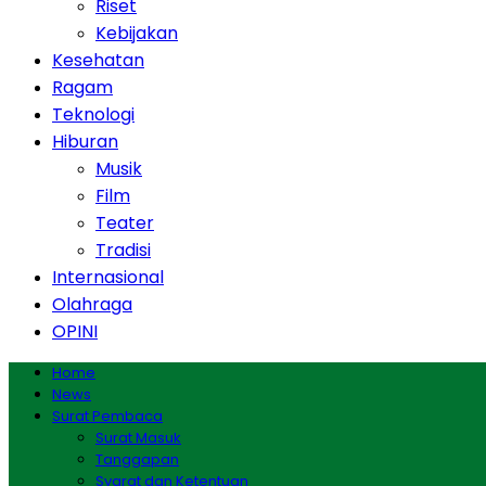
Riset
Kebijakan
Kesehatan
Ragam
Teknologi
Hiburan
Musik
Film
Teater
Tradisi
Internasional
Olahraga
OPINI
Home
News
Surat Pembaca
Surat Masuk
Tanggapan
Syarat dan Ketentuan