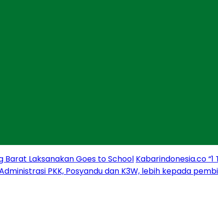
g Barat Laksanakan Goes to School
Kabarindonesia.co “1
 Administrasi PKK, Posyandu dan K3W, lebih kepada pem