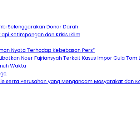
Jambi Selenggarakan Donor Darah
pi Ketimpangan dan Krisis Iklim
aman Nyata Terhadap Kebebasan Pers”
Libatkan Noer Fajriansyah Terkait Kasus Impor Gula To
enuh Waktu
ngo
kpile serta Perusahan yang Mengancam Masyarakat dan K