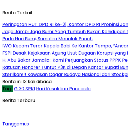
Berita Terkait
Peringatan HUT DPD RI ke-21, Kantor DPD RI Propinsi 
Jaga Jambi Jaga Bumi: Yang Tumbuh Bukan Kehidupan Ta
Pada Hari Bumi, Sumatra Menolak Punah
IWO Kecam Teror Kepala Babi Ke Kantor Tempo, “Anc
FSPI Desak Kejaksaan Agung Usut Dugaan Korupsi yang 
H. Abu Bakar Jamalia : Kami Perjuangkan Status PPPK P
Ratusan Honorer Tuntut P3K di Depan Kantor Bupati Bu
Sterilkan!!! Kawasan Cagar Budaya Nasional dari Stoc
Berita ini 13 kali dibaca
Tag :
G 30 SPKI
Hari Kesaktian Pancasila
Berita Terbaru
Tanggamus