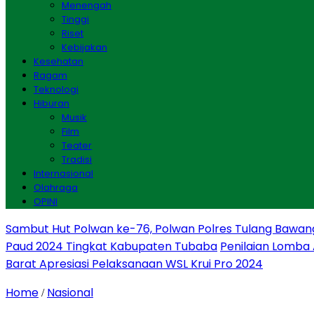
Menengah
Tinggi
Riset
Kebijakan
Kesehatan
Ragam
Teknologi
Hiburan
Musik
Film
Teater
Tradisi
Internasional
Olahraga
OPINI
Sambut Hut Polwan ke-76, Polwan Polres Tulang Bawan
Paud 2024 Tingkat Kabupaten Tubaba
Penilaian Lomba
Barat Apresiasi Pelaksanaan WSL Krui Pro 2024
Home
Nasional
/