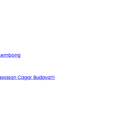
m Lembong
awasan Cagar Budaya!!!