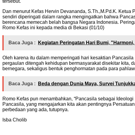
tersebut.
Dan menurut Kefas Hervin Devananda, S.Th.,M.Pd.K. Ketua 
sendiri diperingati dalam rangka mengingatkan bahwa Panca
berencana memecah belah bangsa Negara Indonesia. Peringat
Romo Kefas ini kepada media di Bekasi (01/10)
Baca Juga :
Kegiatan Peringatan Hari Bumi, "Harmoni
Oleh karena itu dalam memperingati hari kesaktian Pancasil
pergaulan ditengah kehidupan bermasyarakat disekitar kita, d
bernegara, sekaligus bentuk penghormatan pada para pahlawa
Baca Juga :
Beda dengan Dunia Maya, Survei Tunjukk
Romo Kefas pun menambahkan, “Pancasila sebagai Ideologi B
Pancasila, yang mengajarkan kita akan pentingnya Persatua
perbedaan yang ada, tutupnya.
Isba Cholib