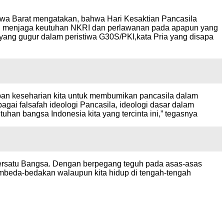
wa Barat mengatakan, bahwa Hari Kesaktian Pancasila
dasi menjaga keutuhan NKRI dan perlawanan pada apapun yang
ang gugur dalam peristiwa G30S/PKI,kata Pria yang disapa
upan keseharian kita untuk membumikan pancasila dalam
gai falsafah ideologi Pancasila, ideologi dasar dalam
an bangsa Indonesia kita yang tercinta ini,” tegasnya
mersatu Bangsa. Dengan berpegang teguh pada asas-asas
embeda-bedakan walaupun kita hidup di tengah-tengah