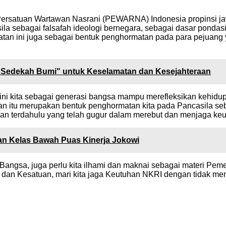
Persatuan Wartawan Nasrani (PEWARNA) Indonesia propinsi ja
sila sebagai falsafah ideologi bernegara, sebagai dasar pon
an ini juga sebagai bentuk penghormatan pada para pejuang y
, Sedekah Bumi" untuk Keselamatan dan Kesejahteraan
a ini kita sebagai generasi bangsa mampu merefleksikan kehid
an itu merupakan bentuk penghormatan kita pada Pancasila seba
n terdahulu yang telah gugur dalam merebut dan menjaga keutuh
an Kelas Bawah Puas Kinerja Jokowi
angsa, juga perlu kita ilhami dan maknai sebagai materi Pe
n dan Kesatuan, mari kita jaga Keutuhan NKRI dengan tidak m